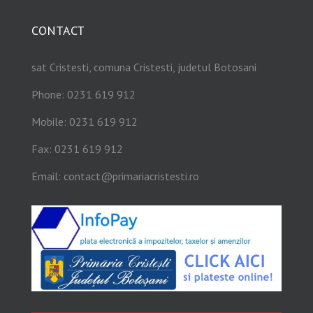
CONTACT
sat Cristesti, comuna Cristesti, judetul Botosani
Phone: 0231 619 912
Mobile: 0231 619 912
Fax: 0231 619 912
Email:
contact@primariacristesti.ro