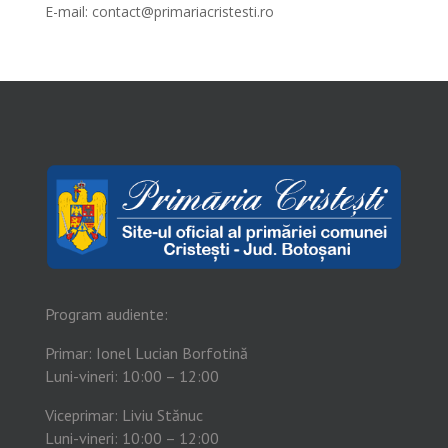
E-mail:
contact@primariacristesti.ro
Program audiente:
Primar: Ionel Lucian Borfotină
Luni-vineri: 10:00 – 12:00
Viceprimar: Liviu Stănuc
Luni-vineri: 10:00 – 12:00