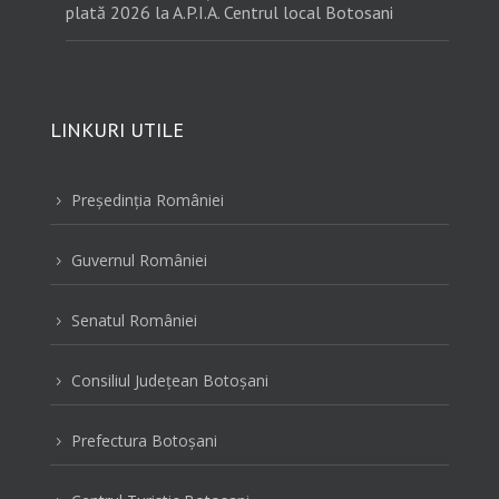
plată 2026 la A.P.I.A. Centrul local Botosani
LINKURI UTILE
Preşedinţia României
5
Guvernul României
5
Senatul României
5
Consiliul Judeţean Botoşani
5
Prefectura Botoşani
5