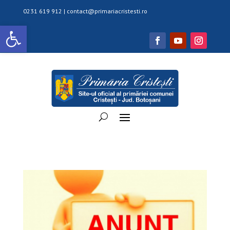
0231 619 912 |
contact@primariacristesti.ro
Deschide bara de unelte