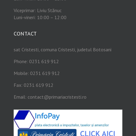
Viceprimar: Liviu Stănuc
Luni-vineri: 10:00 – 12:00
CONTACT
sat Cristesti, comuna Cristesti, judetul Botosani
Phone: 0231 619 912
Mobile: 0231 619 912
Fax: 0231 619 912
Email:
contact@primariacristesti.ro