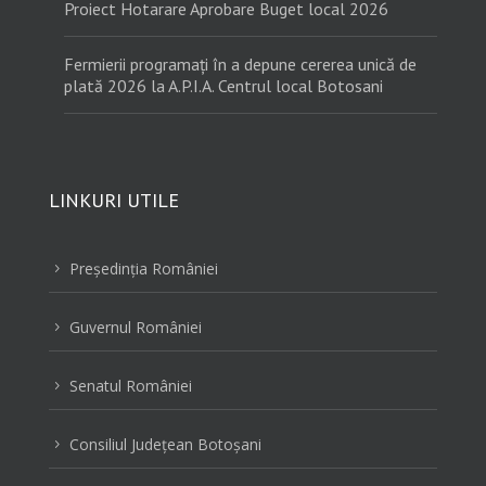
Proiect Hotarare Aprobare Buget local 2026
Fermierii programați în a depune cererea unică de
plată 2026 la A.P.I.A. Centrul local Botosani
LINKURI UTILE
Preşedinţia României
5
Guvernul României
5
Senatul României
5
Consiliul Judeţean Botoşani
5