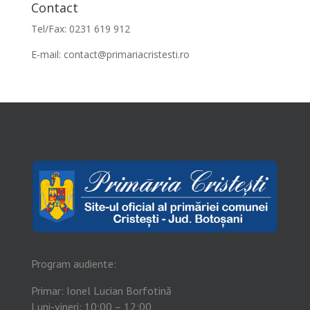
Contact
Tel/Fax: 0231 619 912
E-mail:
contact@primariacristesti.ro
Program audiente:
Primar: Ionel Lucian Borfotină
Luni-vineri: 10:00 – 12:00