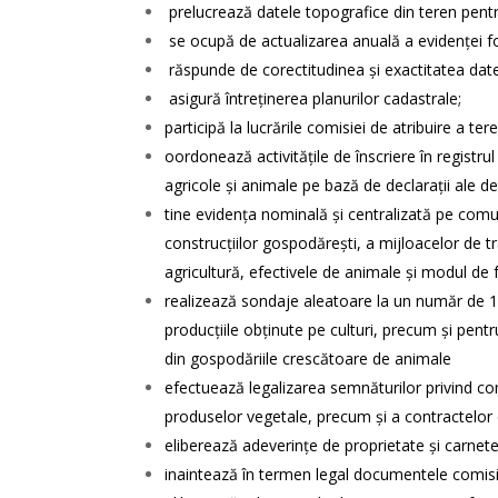
prelucrează datele topografice din teren pentr
se ocupă de actualizarea anuală a evidenţei fo
răspunde de corectitudinea şi exactitatea datel
asigură întreţinerea planurilor cadastrale;
participă la lucrările comisiei de atribuire a ter
oordonează activităţile de înscriere în registru
agricole şi animale pe bază de declaraţii ale deţ
tine evidenţa nominală şi centralizată pe comun
construcţiilor gospodăreşti, a mijloacelor de tr
agricultură, efectivele de animale şi modul de f
realizează sondaje aleatoare la un număr de 10-
producţiile obţinute pe culturi, precum şi pen
din gospodăriile crescătoare de animale
efectuează legalizarea semnăturilor privind contr
produselor vegetale, precum şi a contractelor
eliberează adeverinţe de proprietate şi carnete
inaintează în termen legal documentele comisi