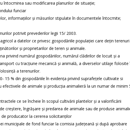
u întocmirea sau modificarea planurilor de situaţie;
ndului funciar
or, informaţiilor şi măsurilor stipulate în documentele întocmite;
enurilor potrivit prevederilor legii 15/ 2003.
l agricol a datelor ce privesc gospodăriile populaţiei care deţin terenuri
inătorilor şi proprietarilor de teren şi animale.
a privind numărul gospodăriilor, numărul clădirilor de locuit şi a
ansport cu tracţiune mecanică şi animală, a diverselor utilaje folosite 
olosinţă a terenurilor.
 15 % din gospodăriile în evidenţa privind suprafeţele cultivate si
tru efectivele de animale şi producţia animalieră la un numar de minim
actele ce se încheie în scopul cultivării plantelor şi a valorificării
 de creştere, îngrăşare şi predarea de animale sau de produse animali
 de producator la cererea solicitanţilor
ei municipale de fond funciar la comisia judeţeană şi după aprobare