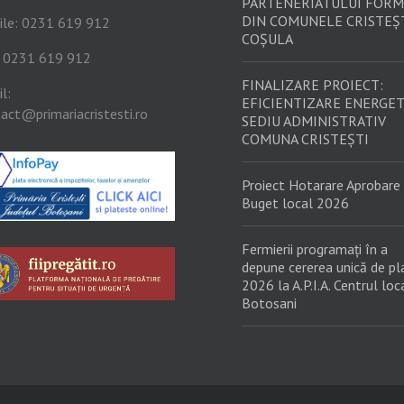
PARTENERIATULUI FORM
DIN COMUNELE CRISTEȘT
ile: 0231 619 912
COȘULA
: 0231 619 912
FINALIZARE PROIECT:
l:
EFICIENTIZARE ENERGET
act@primariacristesti.ro
SEDIU ADMINISTRATIV
COMUNA CRISTEȘTI
Proiect Hotarare Aprobare
Buget local 2026
Fermierii programați în a
depune cererea unică de pl
2026 la A.P.I.A. Centrul loc
Botosani