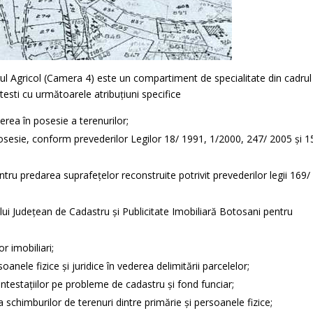
l Agricol (Camera 4) este un compartiment de specialitate din cadrul
testi cu următoarele atribuţiuni specifice
rea în posesie a terenurilor;
osesie, conform prevederilor Legilor 18/ 1991, 1/2000, 247/ 2005 şi 1
ru predarea suprafeţelor reconstruite potrivit prevederilor legii 169/
lui Judeţean de Cadastru şi Publicitate Imobiliară Botosani pentru
r imobiliari;
nele fizice şi juridice în vederea delimitării parcelelor;
ontestaţiilor pe probleme de cadastru şi fond funciar;
himburilor de terenuri dintre primărie şi persoanele fizice;