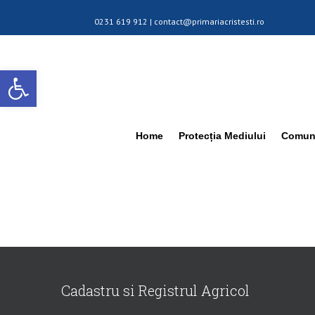
0231 619 912 |
contact@primariacristesti.ro
Deschide bara de unelte
Home
Protecția Mediului
Comuna
Cadastru si Registrul Agricol