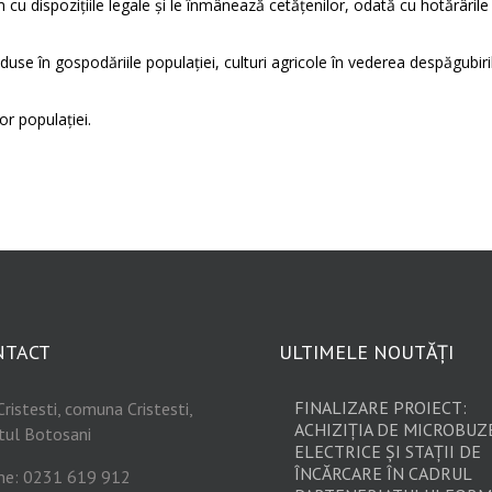
cu dispoziţiile legale şi le înmânează cetăţenilor, odată cu hotărârile
e în gospodăriile populaţiei, culturi agricole în vederea despăgubiri
or populaţiei.
NTACT
ULTIMELE NOUTĂȚI
FINALIZARE PROIECT:
Cristesti, comuna Cristesti,
ACHIZIȚIA DE MICROBUZ
tul Botosani
ELECTRICE ȘI STAȚII DE
ÎNCĂRCARE ÎN CADRUL
ne: 0231 619 912