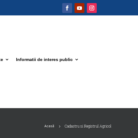
te
Informatii de interes public
Acasă
Cadastru si Registrul Agricol
5