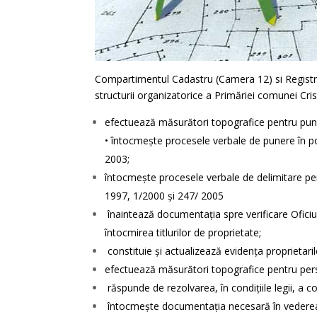
Compartimentul Cadastru (Camera 12) si Registru
structurii organizatorice a Primăriei comunei Cris
efectuează măsurători topografice pentru pune
• întocmeşte procesele verbale de punere în p
2003;
întocmeşte procesele verbale de delimitare pent
1997, 1/2000 şi 247/ 2005
înaintează documentaţia spre verificare Oficiu
întocmirea titlurilor de proprietate;
constituie şi actualizează evidenţa proprietarilo
efectuează măsurători topografice pentru persoa
răspunde de rezolvarea, în condiţiile legii, a c
întocmeşte documentaţia necesară în vederea sc