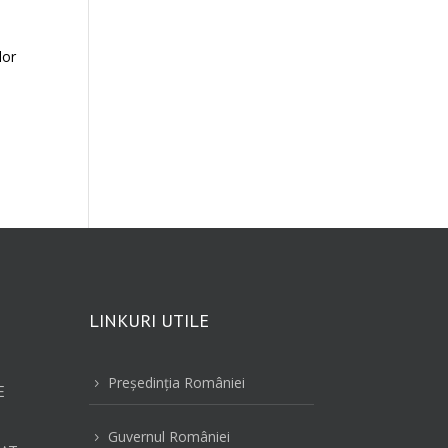
lor
LINKURI UTILE
Preşedinţia României
5
E
Guvernul României
5