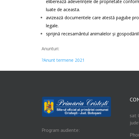
eliberează adeverinţele de proprietate conform 
luate de aceasta.
avizează documentele care atestă pagube produs
legale.
sprijină recesamântul animalelor şi gospodăriil
Anunturi:
?Anunt termene 2021
CO
sat 
jude
Program audiente:
Pho