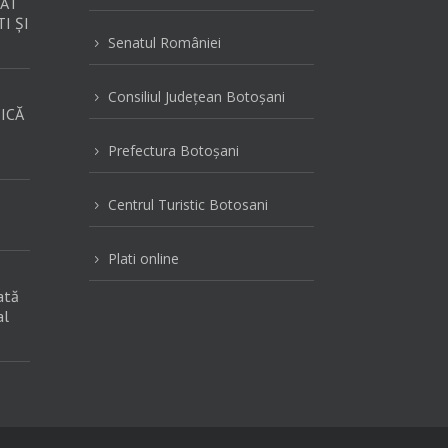
AT
I ȘI
Senatul României
5
Consiliul Judeţean Botoşani
5
ICĂ
Prefectura Botoşani
5
Centrul Turistic Botosani
5
Plati online
5
ată
al