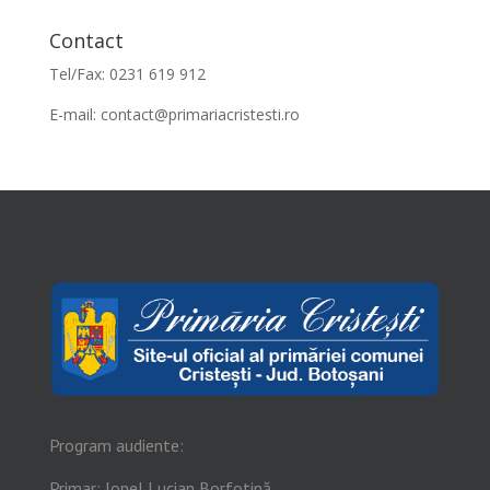
Contact
Tel/Fax: 0231 619 912
E-mail:
contact@primariacristesti.ro
Program audiente:
Primar: Ionel Lucian Borfotină