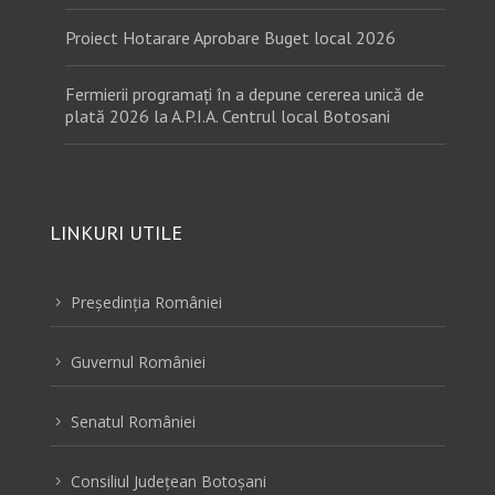
Proiect Hotarare Aprobare Buget local 2026
Fermierii programați în a depune cererea unică de
plată 2026 la A.P.I.A. Centrul local Botosani
LINKURI UTILE
Preşedinţia României
5
Guvernul României
5
Senatul României
5
Consiliul Judeţean Botoşani
5