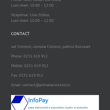
Luni-vineri: 10:00 – 12:00
Viceprimar: Liviu Stănuc
Luni-vineri: 10:00 – 12:00
CONTACT
sat Cristesti, comuna Cristesti, judetul Botosani
Phone: 0231 619 912
Mobile: 0231 619 912
Fax: 0231 619 912
Email:
contact@primariacristesti.ro