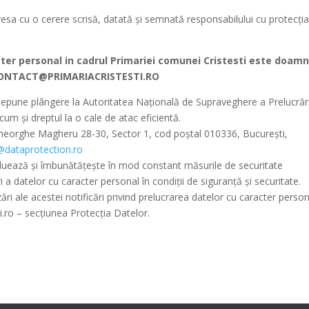
resa cu o cerere scrisă, datată și semnată responsabilului cu protecți
cter personal in cadrul Primariei comunei Cristesti este doam
ONTACT@PRIMARIACRISTESTI.RO
pune plângere la Autoritatea Naţională de Supraveghere a Prelucrări
um și dreptul la o cale de atac eficientă.
 Gheorghe Magheru 28-30, Sector 1, cod poștal 010336, București,
dataprotection.ro
luează și îmbunătățește în mod constant măsurile de securitate
 a datelor cu caracter personal în condiții de siguranță și securitate.
ri ale acestei notificări privind prelucrarea datelor cu caracter person
sti.ro – secțiunea Protecția Datelor.