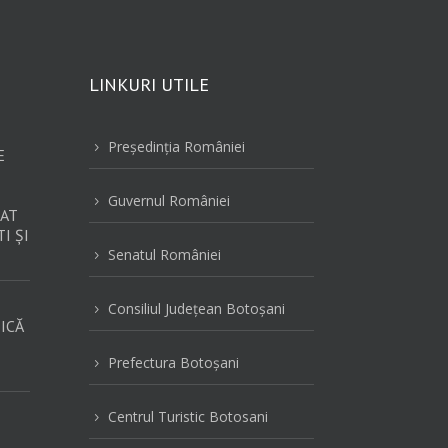
LINKURI UTILE
Preşedinţia României
5
E
Guvernul României
5
AT
I ȘI
Senatul României
5
Consiliul Judeţean Botoşani
5
ICĂ
Prefectura Botoşani
5
Centrul Turistic Botosani
5