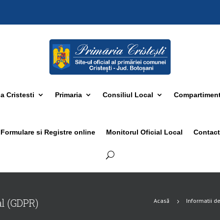
 Cristesti
Primaria
Consiliul Local
Compartimen
Formulare si Registre online
Monitorul Oficial Local
Contact
al (GDPR)
Acasă
Informatii de
5