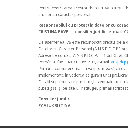
Pentru exercitarea acestor drepturi, vă puteți ad
datelor cu caracter personal.
Responsabilul cu protectia datelor cu cara
CRISTINA PAVEL – consilier juridic. e-mail:
C
De asemenea, vă este recunoscut dreptul de a de
Datelor cu Caracter Personal (A.N.S.P.D.C.P.) prec
Adresa de contact A.N.S.P.D.C.P. – B-dul G-ral.
România, fax: +40.318.059.602, e-mail:
anspdcp@
Primăria comunei Cristesti vă informează că eva
implementate în vederea asigurării unei prelucrări
Detalii suplimentare precum și eventuale actualiză
puteți găsi și pe site-ul instituţiei, primariacriste
Consilier juridic
PAVEL CRISTINA