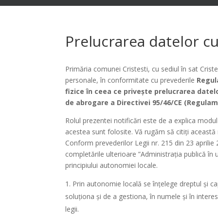
Prelucrarea datelor c
Primăria comunei Cristesti, cu sediul în sat Cris
personale, în conformitate cu prevederile
Regula
fizice în ceea ce priveşte prelucrarea datelo
de abrogare a Directivei 95/46/CE (Regulame
Rolul prezentei notificări este de a explica modu
acestea sunt folosite. Vă rugăm să citiți această 
Conform prevederilor Legii nr. 215 din 23 aprilie 2
completările ulterioare ”Administrația publică în 
principiului autonomiei locale.
Prin autonomie locală se înţelege dreptul şi cap
soluţiona şi de a gestiona, în numele şi în interesu
legii.