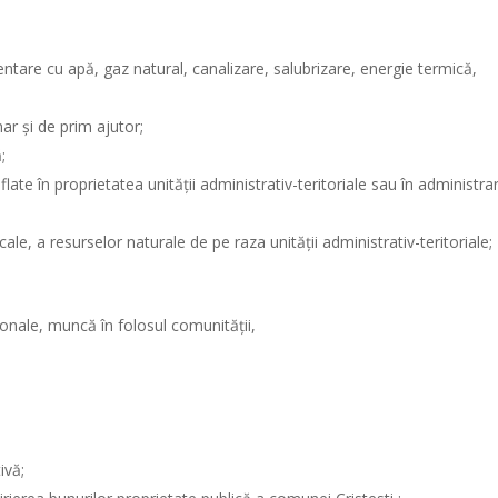
mentare cu apă, gaz natural, canalizare, salubrizare, energie termică,
;
ar şi de prim ajutor;
;
 aflate în proprietatea unităţii administrativ-teritoriale sau în administra
cale, a resurselor naturale de pe raza unităţii administrativ-teritoriale;
ionale, muncă în folosul comunității,
ivă;