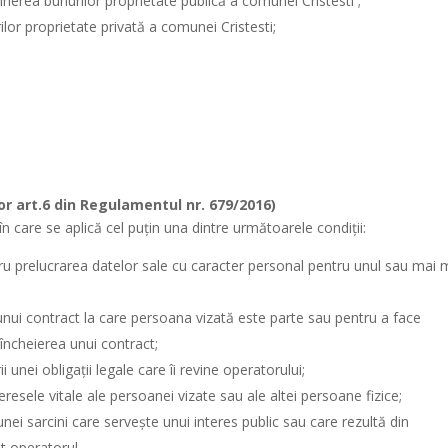
ierea bunurilor proprietate publică a comunei Cristesti ;
lor proprietate privată a comunei Cristesti;
or art.6 din Regulamentul nr. 679/2016)
n care se aplică cel puţin una dintre următoarele condiţii:
u prelucrarea datelor sale cu caracter personal pentru unul sau mai 
nui contract la care persoana vizată este parte sau pentru a face
încheierea unui contract;
 unei obligaţii legale care îi revine operatorului;
resele vitale ale persoanei vizate sau ale altei persoane fizice;
nei sarcini care serveşte unui interes public sau care rezultă din
it operatorul