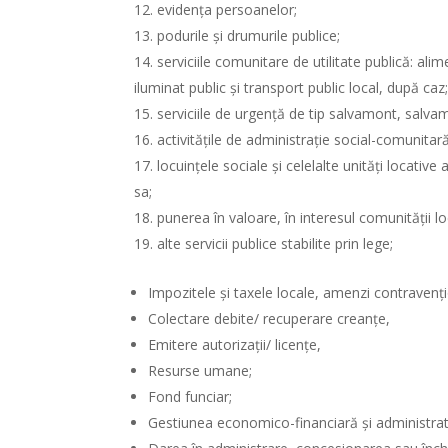
evidenţa persoanelor;
podurile şi drumurile publice;
serviciile comunitare de utilitate publică: ali
iluminat public şi transport public local, după caz
serviciile de urgenţă de tip salvamont, salvam
activităţile de administraţie social-comunitară
locuinţele sociale şi celelalte unităţi locative
sa;
punerea în valoare, în interesul comunităţii lo
alte servicii publice stabilite prin lege;
Impozitele și taxele locale, amenzi contravenț
Colectare debite/ recuperare creanțe,
Emitere autorizații/ licențe,
Resurse umane;
Fond funciar;
Gestiunea economico-financiară și administrat