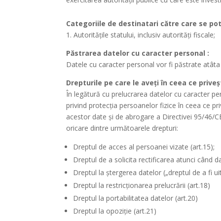
Categoriile de destinatari către care se po
1. Autoritățile statului, inclusiv autorități fiscale;
Păstrarea datelor cu caracter personal :
Datele cu caracter personal vor fi păstrate atât
Drepturile pe care le aveți în ceea ce pri
În legătură cu prelucrarea datelor cu caracter pe
privind protecţia persoanelor fizice în ceea ce pri
acestor date şi de abrogare a Directivei 95/46/CE
oricare dintre următoarele drepturi:
Dreptul de acces al persoanei vizate (art.15);
Dreptul de a solicita rectificarea atunci când d
Dreptul la ştergerea datelor („dreptul de a fi uit
Dreptul la restricţionarea prelucrării (art.18)
Dreptul la portabilitatea datelor (art.20)
Dreptul la opoziţie (art.21)