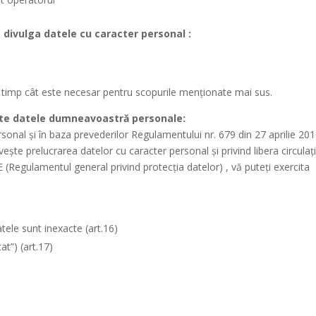
t divulga datele cu caracter personal :
a timp cât este necesar pentru scopurile menționate mai sus.
vește datele dumneavoastră personale:
rsonal și în baza prevederilor Regulamentului nr. 679 din 27 aprilie 20
veşte prelucrarea datelor cu caracter personal şi privind libera circulaţ
 (Regulamentul general privind protecţia datelor) , vă puteți exercita
atele sunt inexacte (art.16)
at”) (art.17)