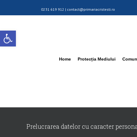
0231 619 912 |
contact@primariacristesti.ro
Deschide bara de unelte
Home
Protecția Mediului
Comuna
Prelucrarea datelor cu caracter person