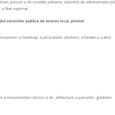
rimari, precum şi de consiliile judeţene, autorităţi ale administraţiei pu
 şi liber exprimat.
ii serviciilor publice de interes local, privind:
 persoanelor cu handicap, a persoanelor vârstnice, a familiei şi a altor
e a monumentelor istorice şi de arhitectură, a parcurilor, grădinilor