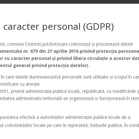
u caracter personal (GDPR)
testi, comuna Cristesti,Jud.Botosani colectează și procesează datele
mentului nr. 679 din 27 aprilie 2016 privind protecţia persoane
r cu caracter personal şi privind libera circulaţie a acestor dat
ntul general privind protecţia datelor).
l în care datele dumneavoastră personale sunt utilizate și scopul în ca
notificare cu atenție.
001, privind administraţia publică locală, republicată, cu modificările ş
unitatea administrativ teritorială se organizează și funcționează în tem
acitatea efectivă a autorităţilor administraţiei publice locale de a
l colectivităţilor locale pe care le reprezintă, treburile publice, în condi