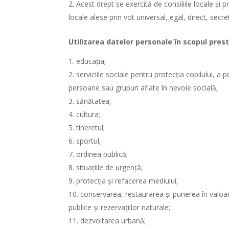
Acest drept se exercită de consiliile locale şi p
locale alese prin vot universal, egal, direct, secret
Utilizarea datelor personale în scopul prestăr
educaţia;
serviciile sociale pentru protecţia copilului, a
persoane sau grupuri aflate în nevoie socială;
sănătatea;
cultura;
tineretul;
sportul;
ordinea publică;
situaţiile de urgenţă;
protecţia şi refacerea mediului;
conservarea, restaurarea şi punerea în valoar
publice şi rezervaţiilor naturale;
dezvoltarea urbană;