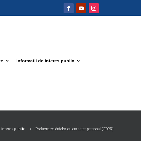
te
Informatii de interes public
 interes public
Prelucrarea datelor cu caracter personal (GDPR)
5