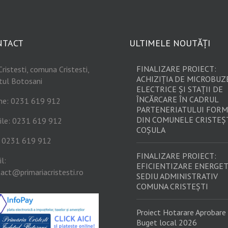
NTACT
ULTIMELE NOUTĂȚI
FINALIZARE PROIECT:
Cristesti, comuna Cristesti,
ACHIZIȚIA DE MICROBUZ
tul Botosani
ELECTRICE ȘI STAȚII DE
ÎNCĂRCARE ÎN CADRUL
ne: 0231 619 912
PARTENERIATULUI FORM
DIN COMUNELE CRISTEȘT
ile: 0231 619 912
COȘULA
: 0231 619 912
FINALIZARE PROIECT:
l:
EFICIENTIZARE ENERGET
act@primariacristesti.ro
SEDIU ADMINISTRATIV
COMUNA CRISTEȘTI
Proiect Hotarare Aprobare
Buget local 2026