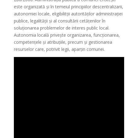
este organizată şi în temeiul principiilor descentralizarii,
autonomiei locale, eligibilitţii autorităţilor administraţiei
publice, legalităţii şi al consultării cetăţenilor în
soluţionarea problemelor de interes public local.
Autonomia locală priveşte organizarea, funcţionarea,
competenţele şi atribuţiile, precum şi gestionarea
resurselor care, potrivit legii, aparţin comunei.