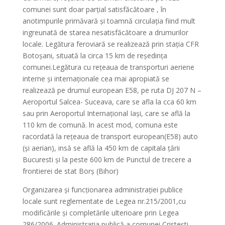
comunei sunt doar parţial satisfăcătoare , în
anotimpurile primăvară şi toamnă circulaţia fiind mult
ingreunată de starea nesatisfăcătoare a drumurilor
locale. Legătura feroviară se realizează prin staţia CFR
Botoşani, situată la circa 15 km de reşedinţa
comunei.Legătura cu reţeaua de transporturi aeriene
interne şi internaţionale cea mai apropiată se
realizează pe drumul european E58, pe ruta DJ 207 N –
Aeroportul Salcea- Suceava, care se afla la cca 60 km
sau prin Aeroportul Internaţional Iaşi, care se află la
110 km de comună. ln acest mod, comuna este
racordată la reţeaua de transport european(E58) auto
(şi aerian), insă se află la 450 km de capitala ţării
Bucuresti şi la peste 600 km de Punctul de trecere a
frontierei de stat Borş (Bihor)
Organizarea şi funcţionarea administraţiei publice
locale sunt reglementate de Legea nr.215/2001,cu
modificările şi completările ulterioare prin Legea
286/2006. Administraţia publică a comunei Cristeşti