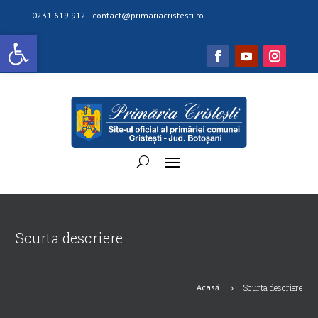
0231 619 912 |
contact@primariacristesti.ro
Deschide bara de unelte
Scurta descriere
Acasă
Scurta descriere
5