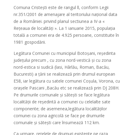
Comuna Cristeşti este de rangul ll, conform Legii
nr.351/2001 de amenajare al teritoriului naţional data
de a României. privind planul sectiunea a IV-a «
Reţeaua de localităţi ». La 1 ianuarie 2015, populaţia
totală a comunei era de 4.925 persoane, constituite în
1981 gospodării.
Legătura Comunei cu municipiul Botoşani, reşedinta
judeţului precum , cu zona nord-vestică şi cu zona
nord-estica si sudică (lasi, Hârlău, Roman, Bacău,
Bucuresti) a ţării se realizează prin drumul european
E58, iar legătura cu satele comunei Coşula, Vorona, cu
oraşele Pascani ,Bacău etc se realizează prin DJ 208H.
Pe drumurile comunale şi săteşti se face legătura
localităţii de reşedintă a comunei cu celelalte sate
componente; de asemenea,legătura localităţilor
comunei cu zona agricolă se face pe drumurile
comunale şi săteşti care însumează 112 km.
Ca urmare, reţelele de drumuri existente pe raza