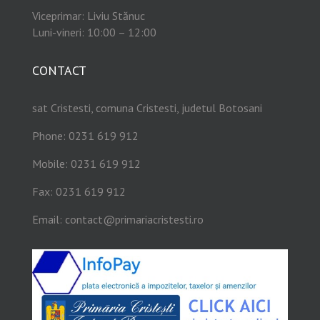
Viceprimar: Liviu Stănuc
Luni-vineri: 10:00 – 12:00
CONTACT
sat Cristesti, comuna Cristesti, judetul Botosani
Phone: 0231 619 912
Mobile: 0231 619 912
Fax: 0231 619 912
Email:
contact@primariacristesti.ro