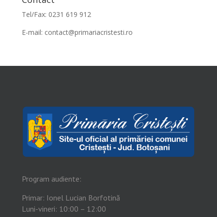
Tel/Fax: 0231 619 912
E-mail:
contact@primariacristesti.ro
Program audiente:
Primar: Ionel Lucian Borfotină
Luni-vineri: 10:00 – 12:00