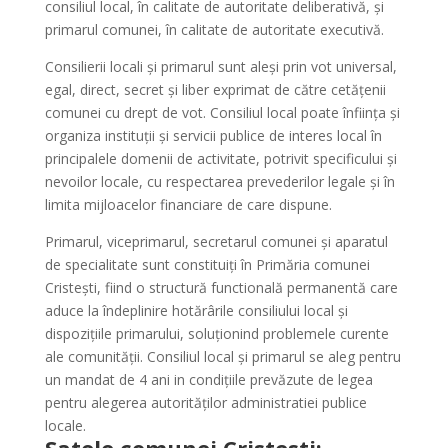
consiliul local, în calitate de autoritate deliberativă, şi
primarul comunei, în calitate de autoritate executivă.
Consilierii locali şi primarul sunt aleşi prin vot universal,
egal, direct, secret şi liber exprimat de către cetăţenii
comunei cu drept de vot. Consiliul local poate înfiinţa şi
organiza instituţii şi servicii publice de interes local în
principalele domenii de activitate, potrivit specificului şi
nevoilor locale, cu respectarea prevederilor legale şi în
limita mijloacelor financiare de care dispune.
Primarul, viceprimarul, secretarul comunei şi aparatul
de specialitate sunt constituiţi în Primăria comunei
Cristeşti, fiind o structură functională permanentă care
aduce la îndeplinire hotărârile consiliului local şi
dispoziţiile primarului, soluţionind problemele curente
ale comunităţii. Consiliul local şi primarul se aleg pentru
un mandat de 4 ani in condiţiile prevăzute de legea
pentru alegerea autorităţilor administratiei publice
locale.
Satele comunei Cristesti: