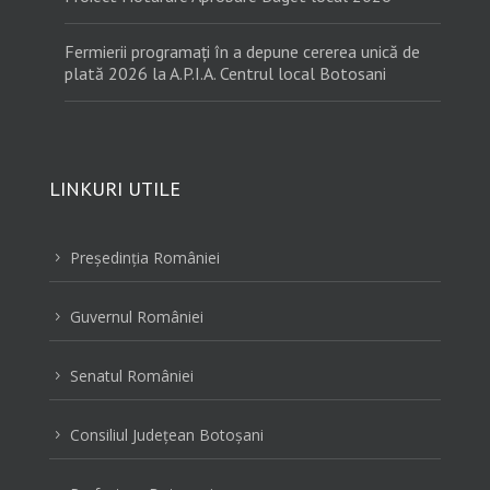
Fermierii programați în a depune cererea unică de
plată 2026 la A.P.I.A. Centrul local Botosani
LINKURI UTILE
Preşedinţia României
5
Guvernul României
5
Senatul României
5
Consiliul Judeţean Botoşani
5