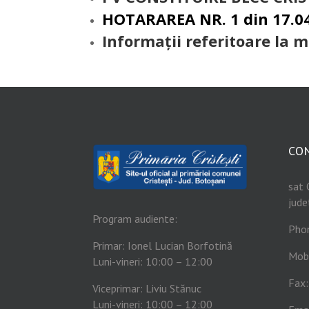
HOTARAREA NR. 1 din 17.0
Informații referitoare la 
CO
sat 
jude
Program audiente:
Pho
Primar: Ionel Lucian Borfotină
Mob
Luni-vineri: 10:00 – 12:00
Fax
Viceprimar: Liviu Stănuc
Luni-vineri: 10:00 – 12:00