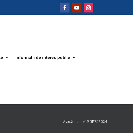
te
Informatii de interes public
Acasă
ALEGERI 2024
5