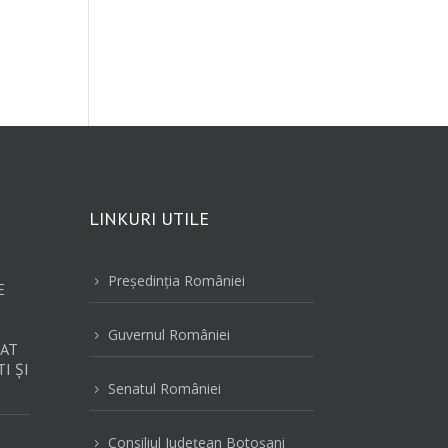
LINKURI UTILE
Preşedinţia României
5
E
Guvernul României
5
AT
I ȘI
Senatul României
5
Consiliul Judeţean Botoşani
5