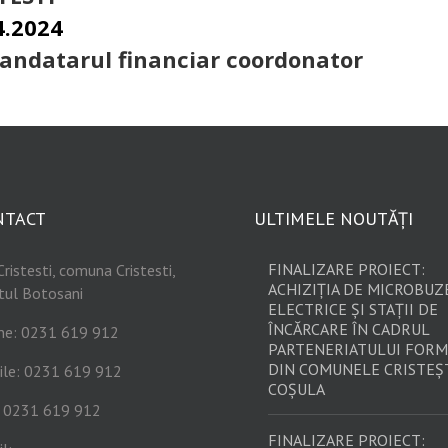
4.2024
mandatarul financiar coordonator
NTACT
ULTIMELE NOUTĂȚI
FINALIZARE PROIECT:
Cristesti, comuna Cristesti,
ACHIZIȚIA DE MICROBUZ
tul Botosani
ELECTRICE ȘI STAȚII DE
ÎNCĂRCARE ÎN CADRUL
ne: 0231 619 912
PARTENERIATULUI FORM
DIN COMUNELE CRISTEȘT
ile: 0231 619 912
COȘULA
: 0231 619 912
FINALIZARE PROIECT: