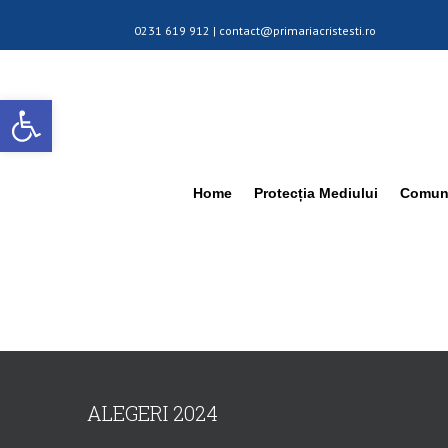
0231 619 912 |
contact@primariacristesti.ro
Deschide bara de unelte
Home
Protecția Mediului
Comuna
ALEGERI 2024