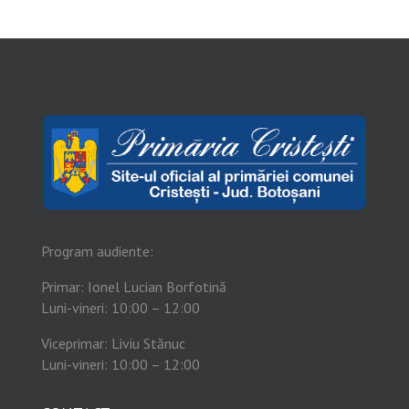
Program audiente:
Primar: Ionel Lucian Borfotină
Luni-vineri: 10:00 – 12:00
Viceprimar: Liviu Stănuc
Luni-vineri: 10:00 – 12:00