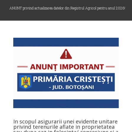
ANUNT privind actualizarea datelor din Registrul Agricol pentru anul 2026!
In scopul asigurarii unei evidente unitare
privind terenurile aflate in proprietatea