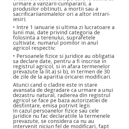
urmare a vanzarii-cumpararii, a
produsilor obtinuti, a mortii sau a
sacrificariianimalelor ori a altor intrari-
iesiri;
• Intre 1 ianuarie si ultima zi lucratoare a
lunii mai, date privind categoria de
folosinta a terenului, suprafetele
cultivate, numarul pomilor in anul
agricol respectiv;
• Persoanele fizice si juridice au obligatia
sa declare date, pentru a fi inscrise in
registrul agricol, si in afara termenelor
prevazute la lit.a) si b), in termen de 30
de zile de la aparitia oricarei modificari.
Atunci cand o cladire este in stare
avansata de degradare ca urmare a unui
dezastru natural, radierea din registrul
agricol se face pe baza autorizatiei de
desfiintare, emisa potrivit legii.
In cazul persoanelor fizice sau cele
juridice nu fac declaratiile la termenele
prevazute, se considera ca nu au
intervenit niciun fel de modificari, fapt