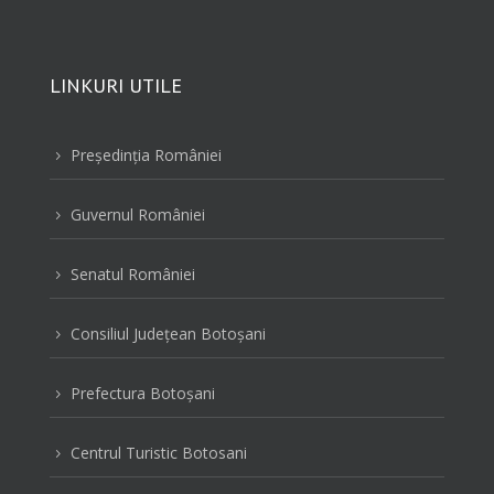
LINKURI UTILE
Preşedinţia României
5
Guvernul României
5
Senatul României
5
Consiliul Judeţean Botoşani
5
Prefectura Botoşani
5
Centrul Turistic Botosani
5