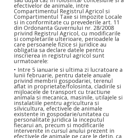
sau dupa caz in folosinta/ concesiune si a
efectivelor de animale, intre
Compartimentul Registrul Agricol si
Compartimentul Taxe si Impozite Locale
si in conformitate cu prevederile art. 11
din Ordonanta Guvernului nr. 28/2008
privind Registrul Agricol, cu modificarile
si completarile ulterioare, perioadele la
care persoanele fizice si juridice au
obligatia sa declare datele pentru
inscrierea in registrul agricol sunt
urmatoarele:
• Intre 5 ianuarie si ultima zi lucratoare a
lunii februarie, pentru datele anuale
privind membrii gospodariei, terenul
aflat in proprietate/folosinta, cladirile si
mijloacele de transport cu tractiune
animala si mecanica, masinile, utilajele si
instalatiile pentru agricultura si
silvicultura, efectivele de animale
existente in gospodarie/unitatea cu
personalitate juridica la inceputul
fiecarui an, precum si modificarile
intervenite in cursul anului prezent in
efectivele de animale pe care le detin, ca