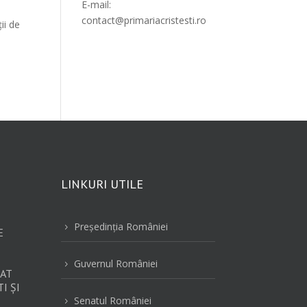
E-mail:
contact@primariacristesti.ro
ii de
LINKURI UTILE
Preşedinţia României
5
E
Guvernul României
5
AT
I ȘI
Senatul României
5