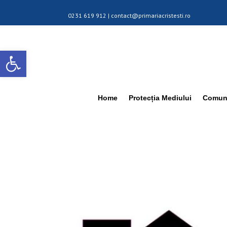
0231 619 912 |
contact@primariacristesti.ro
Deschide bara de unelte
Home
Protecția Mediului
Comuna