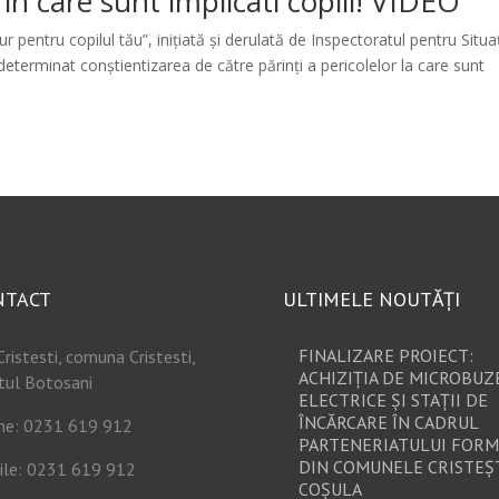
in care sunt implicati copiii! VIDEO
pentru copilul tău”, inițiată și derulată de Inspectoratul pentru Situaț
determinat conștientizarea de către părinți a pericolelor la care sunt
NTACT
ULTIMELE NOUTĂȚI
FINALIZARE PROIECT:
Cristesti, comuna Cristesti,
ACHIZIȚIA DE MICROBUZ
tul Botosani
ELECTRICE ȘI STAȚII DE
ÎNCĂRCARE ÎN CADRUL
ne: 0231 619 912
PARTENERIATULUI FORM
DIN COMUNELE CRISTEȘT
ile: 0231 619 912
COȘULA