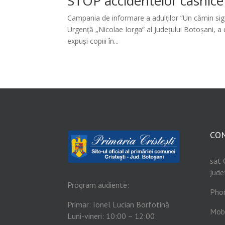
STOP accidentelor casnice 
Campania de informare a adulților ”Un cămin sigur 
Urgență „Nicolae Iorga” al Județului Botoșani, a 
expuși copiii în...
CO
sat 
jude
Program audiente:
Pho
Primar: Ionel Lucian Borfotină
Mob
Luni-vineri: 10:00 – 12:00