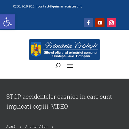
0231 619 912 |
contact@primariacristesti.ro
Deschide bara de unelte
STOP accidentelor casnice in care sunt
implicati copiii! VIDEO
Acasă
Anunturi / Stiri
5
5