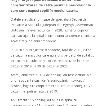
conștientizarea de către părinți a pericolelor la
care sunt expuși copiii în mediul casnic.
Datele statistice furnizate de specialiștii Secției de
Pediatrie a Spitalului Județean de Urgență „Mavromati”
Botoșani, relevă faptul că în 2020, numărul copiilor
care au ajuns la spital în urma unor accidente casnice a
scăzut față de anul precedent.
În 2020 s-a înregistrat o scădere, față de 2019, cu 55
de cazuri a micuților care au ajuns pe patul de spital cu
intoxicații cu substanțe toxice, respectiv de la 94 de
cazuri în 2019, la 39 de cazuri în 2020.
Astfel, anul trecut, 484 de copilași au fost victime ale
unor accidente casnice (arsuri/opăriri, intoxicații/
otrăviri, înghițire corpi străini sau traumatisme), cu 74
cazuri mai puține față de 2019.
Anul trecut 115 copilași au ajuns la spital cu
traumatisme, cu 23 mai puțini decât în anul precedent.