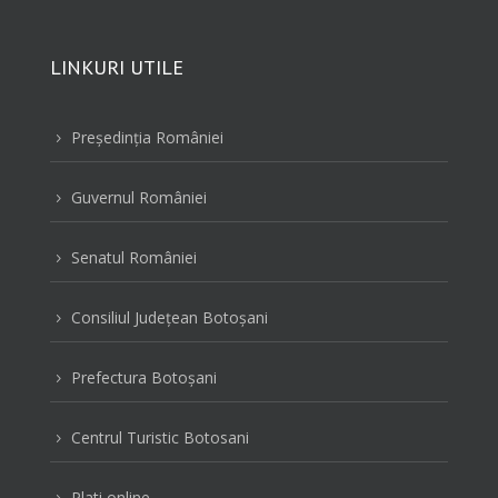
LINKURI UTILE
Preşedinţia României
5
Guvernul României
5
Senatul României
5
Consiliul Judeţean Botoşani
5
Prefectura Botoşani
5
Centrul Turistic Botosani
5
Plati online
5