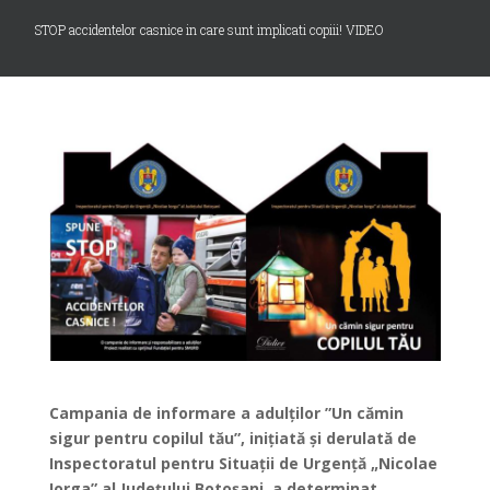
STOP accidentelor casnice in care sunt implicati copiii! VIDEO
Campania de informare a adulților ”Un cămin
sigur pentru copilul tău”, inițiată și derulată de
Inspectoratul pentru Situații de Urgență „Nicolae
Iorga” al Județului Botoșani, a determinat