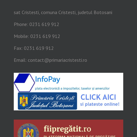
sat Cristesti, comuna Cristesti, judetul Botosani
Phone: 0231 619 912
Mobile: 0231 619 912
Fax: 0231 619 912
Email:
contact@primariacristesti.ro