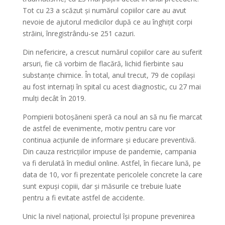
Tot cu 23 a scăzut și numărul copiilor care au avut
nevoie de ajutorul medicilor după ce au înghițit corpi
străini, înregistrându-se 251 cazuri.
Din nefericire, a crescut numărul copiilor care au suferit
arsuri, fie că vorbim de flacără, lichid fierbinte sau
substanțe chimice. În total, anul trecut, 79 de copilași
au fost internați în spital cu acest diagnostic, cu 27 mai
mulți decât în 2019.
Pompierii botoșăneni speră ca noul an să nu fie marcat
de astfel de evenimente, motiv pentru care vor
continua acțiunile de informare și educare preventivă.
Din cauza restricțiilor impuse de pandemie, campania
va fi derulată în mediul online. Astfel, în fiecare lună, pe
data de 10, vor fi prezentate pericolele concrete la care
sunt expuși copiii, dar și măsurile ce trebuie luate
pentru a fi evitate astfel de accidente.
Unic la nivel național, proiectul își propune prevenirea