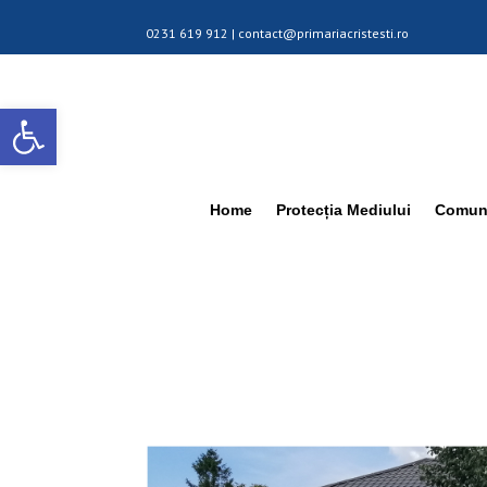
0231 619 912 |
contact@primariacristesti.ro
Deschide bara de unelte
Home
Protecția Mediului
Comuna