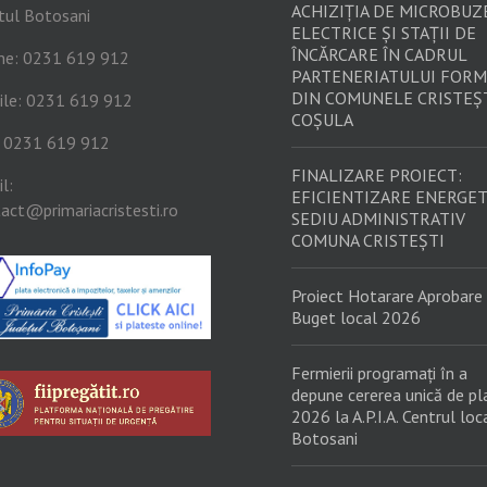
ACHIZIȚIA DE MICROBUZ
tul Botosani
ELECTRICE ȘI STAȚII DE
ÎNCĂRCARE ÎN CADRUL
ne: 0231 619 912
PARTENERIATULUI FORM
DIN COMUNELE CRISTEȘT
ile: 0231 619 912
COȘULA
: 0231 619 912
FINALIZARE PROIECT:
l:
EFICIENTIZARE ENERGET
act@primariacristesti.ro
SEDIU ADMINISTRATIV
COMUNA CRISTEȘTI
Proiect Hotarare Aprobare
Buget local 2026
Fermierii programați în a
depune cererea unică de pl
2026 la A.P.I.A. Centrul loc
Botosani