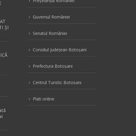
Preşedinţia României
5
E
Guvernul României
5
AT
I ȘI
Senatul României
5
Consiliul Judeţean Botoşani
5
ICĂ
Prefectura Botoşani
5
Centrul Turistic Botosani
5
Plati online
5
ată
al