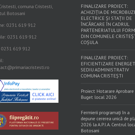
FINALIZARE PROIECT:
Cristesti, comuna Cristesti,
ACHIZIȚIA DE MICROBUZ
tul Botosani
ELECTRICE ȘI STAȚII DE
ÎNCĂRCARE ÎN CADRUL
ne: 0231 619 912
PARTENERIATULUI FORM
DIN COMUNELE CRISTEȘT
ile: 0231 619 912
COȘULA
: 0231 619 912
FINALIZARE PROIECT:
l:
EFICIENTIZARE ENERGET
act@primariacristesti.ro
SEDIU ADMINISTRATIV
COMUNA CRISTEȘTI
Proiect Hotarare Aprobare
Buget local 2026
Fermierii programați în a
depune cererea unică de pl
2026 la A.P.I.A. Centrul loc
Botosani