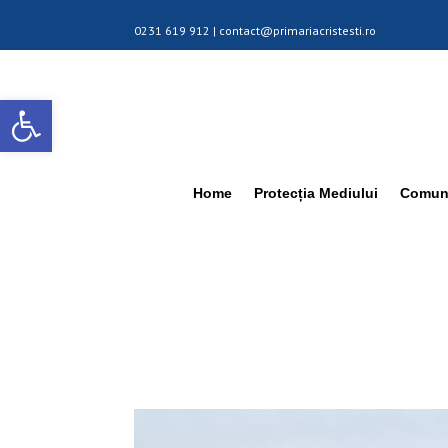
0231 619 912 |
contact@primariacristesti.ro
Deschide bara de unelte
Home
Protecția Mediului
Comuna