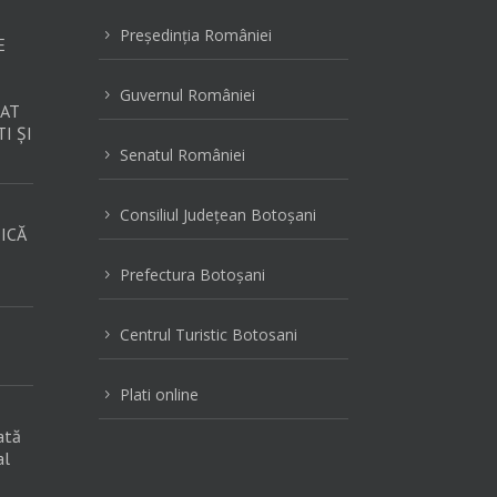
Preşedinţia României
5
E
Guvernul României
5
AT
I ȘI
Senatul României
5
Consiliul Judeţean Botoşani
5
ICĂ
Prefectura Botoşani
5
Centrul Turistic Botosani
5
Plati online
5
ată
al