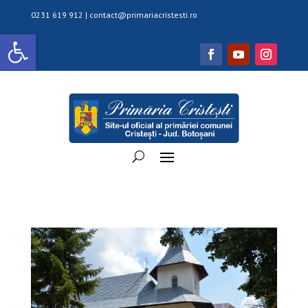
0231 619 912 |
contact@primariacristesti.ro
Deschide bara de unelte