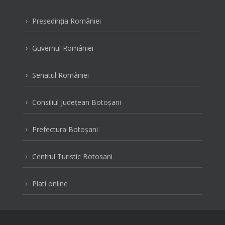
Preşedinţia României
5
Guvernul României
5
Senatul României
5
Consiliul Judeţean Botoşani
5
Prefectura Botoşani
5
Centrul Turistic Botosani
5
Plati online
5