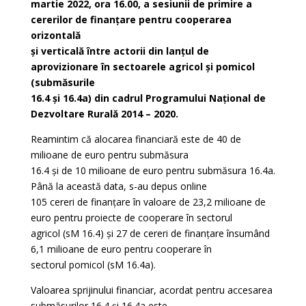
martie 2022, ora 16.00, a sesiunii de primire a
cererilor de finanțare pentru cooperarea
orizontală
și verticală între actorii din lanțul de
aprovizionare în sectoarele agricol și pomicol
(submăsurile
16.4 și 16.4a) din cadrul Programului Național de
Dezvoltare Rurală 2014 – 2020.
Reamintim că alocarea financiară este de 40 de
milioane de euro pentru submăsura
16.4 și de 10 milioane de euro pentru submăsura 16.4a.
Până la această data, s-au depus online
105 cereri de finanțare în valoare de 23,2 milioane de
euro pentru proiecte de cooperare în sectorul
agricol (sM 16.4) și 27 de cereri de finanțare însumând
6,1 milioane de euro pentru cooperare în
sectorul pomicol (sM 16.4a).
Valoarea sprijinului financiar, acordat pentru accesarea
submăsurilor 16.4 și 16.4a este