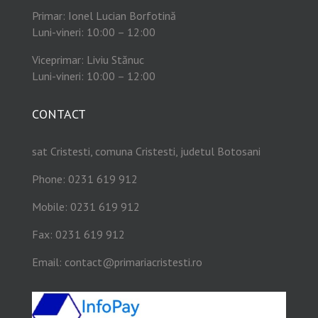
Primar: Ionel Lucian Borfotină
Luni-vineri: 10:00 – 12:00
Viceprimar: Liviu Stănuc
Luni-vineri: 10:00 – 12:00
CONTACT
sat Cristesti, comuna Cristesti, judetul Botosani
Phone: 0231 619 912
Mobile: 0231 619 912
Fax: 0231 619 912
Email:
contact@primariacristesti.ro