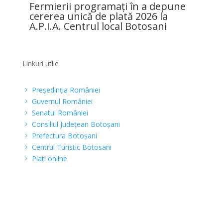
Fermierii programați în a depune
cererea unică de plată 2026 la
A.P.I.A. Centrul local Botosani
Linkuri utile
Preşedinţia României
5
Guvernul României
5
Senatul României
5
Consiliul Judeţean Botoşani
5
Prefectura Botoşani
5
Centrul Turistic Botosani
5
Plati online
5