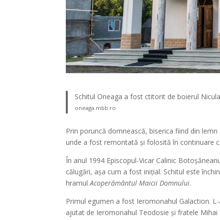
Schitul Oneaga a fost ctitorit de boierul Nicula
oneaga.mbb.ro
Prin poruncă domnească, biserica fiind din lemn
unde a fost remontată şi folosită în continuare c
În anul 1994 Episcopul-Vicar Calinic Botoşăneanul a
călugări, aşa cum a fost iniţial. Schitul este în
hramul
Acoperământul Maicii Domnului
.
Primul egumen a fost Ieromonahul Galaction. L-a
ajutat de Ieromonahul Teodosie şi fratele Mihai Ba