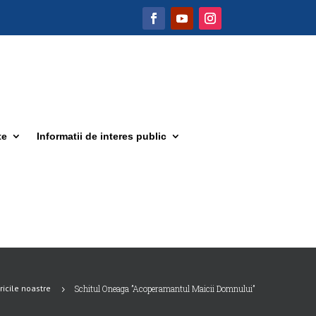
te
Informatii de interes public
ricile noastre
Schitul Oneaga ”Acoperamantul Maicii Domnului”
5