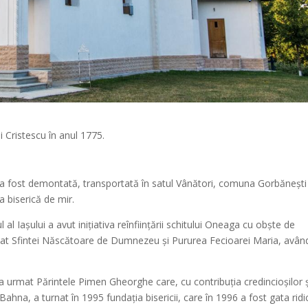
i Cristescu în anul 1775.
 a fost demontată, transportată în satul Vânători, comuna Gorbăneşti
a biserică de mir.
l Iaşului a avut iniţiativa reînfiinţării schitului Oneaga cu obşte de
chinat Sfintei Născătoare de Dumnezeu şi Pururea Fecioarei Maria, avân
 urmat Părintele Pimen Gheorghe care, cu contribuţia credincioşilor ş
hna, a turnat în 1995 fundaţia bisericii, care în 1996 a fost gata ridi