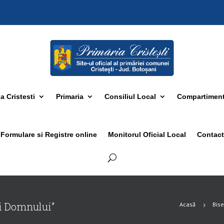
 Cristesti
Primaria
Consiliul Local
Compartimen
Formulare si Registre online
Monitorul Oficial Local
Contact
i Domnului”
Acasă
Bise
5