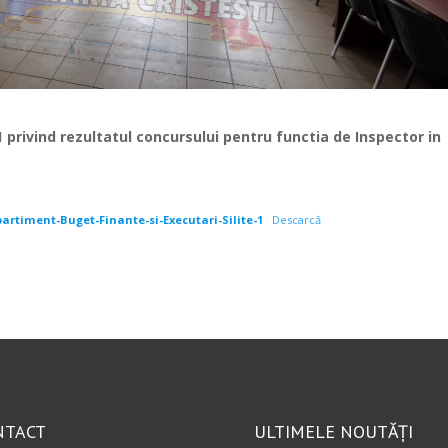
 privind rezultatul concursului pentru functia de Inspector in
timent-Buget-Finante-si-Executari-Silite-1
Descarcă
NTACT
ULTIMELE NOUTĂȚI