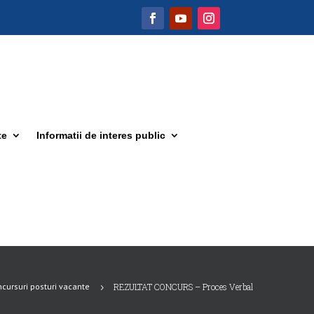
te
Informatii de interes public
cursuri posturi vacante
REZULTAT CONCURS – Proces Verbal
5