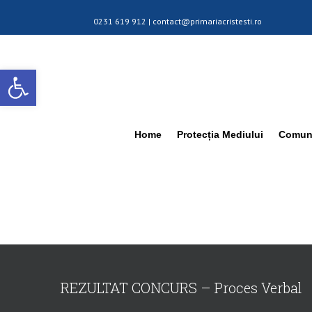
0231 619 912 |
contact@primariacristesti.ro
Deschide bara de unelte
Home
Protecția Mediului
Comuna
REZULTAT CONCURS – Proces Verbal