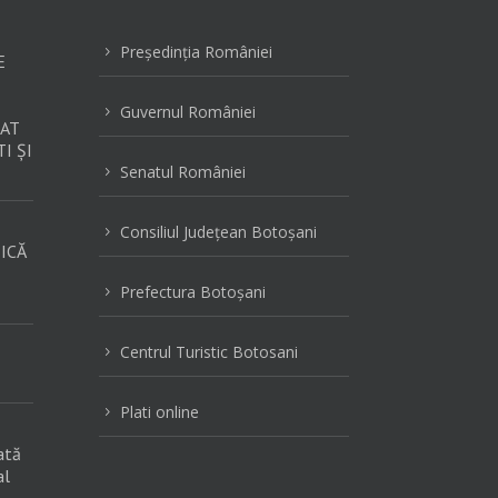
Preşedinţia României
5
E
Guvernul României
5
AT
I ȘI
Senatul României
5
Consiliul Judeţean Botoşani
5
ICĂ
Prefectura Botoşani
5
Centrul Turistic Botosani
5
Plati online
5
ată
al