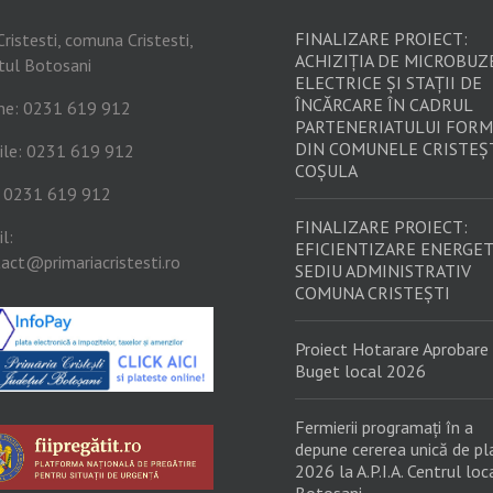
FINALIZARE PROIECT:
Cristesti, comuna Cristesti,
ACHIZIȚIA DE MICROBUZ
tul Botosani
ELECTRICE ȘI STAȚII DE
ÎNCĂRCARE ÎN CADRUL
ne: 0231 619 912
PARTENERIATULUI FORM
DIN COMUNELE CRISTEȘT
ile: 0231 619 912
COȘULA
: 0231 619 912
FINALIZARE PROIECT:
l:
EFICIENTIZARE ENERGET
act@primariacristesti.ro
SEDIU ADMINISTRATIV
COMUNA CRISTEȘTI
Proiect Hotarare Aprobare
Buget local 2026
Fermierii programați în a
depune cererea unică de pl
2026 la A.P.I.A. Centrul loc
Botosani