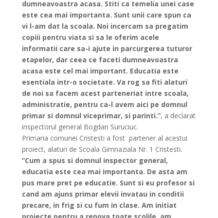
dumneavoastra acasa. Stiti ca temelia unei case
este cea mai importanta. Sunt unii care spun ca
vi l-am dat la scoala. Noi incercam sa pregatim
copiii pentru viata si sa le oferim acele
informatii care sa-i ajute in parcurgerea tuturor
etapelor, dar ceea ce faceti dumneavoastra
acasa este cel mai important. Educatia este
esentiala intr-o societate. Va rog sa fiti alaturi
de noi sa facem acest parteneriat intre scoala,
administratie, pentru ca-l avem aici pe domnul
primar si domnul viceprimar, si parinti.”
, a declarat
inspectorul general Bogdan Suruciuc.
Primaria comunei Cristesti a fost partener al acestui
proiect, alaturi de Scoala Gimnaziala Nr. 1 Cristesti.
”Cum a spus si domnul inspector general,
educatia este cea mai importanta. De asta am
pus mare pret pe educatie. Sunt si eu profesor si
cand am ajuns primar elevii invatau in conditii
precare, in frig si cu fum in clase. Am initiat
proiecte pentru a renova toate scolile, am