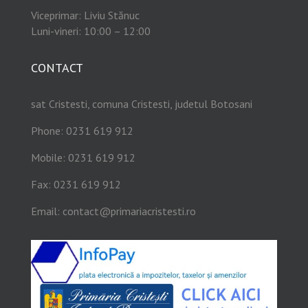
Viceprimar: Liviu Stănuc
Luni-vineri: 10:00 – 12:00
CONTACT
sat Cristesti, comuna Cristesti, judetul Botosani
Phone: 0231 619 912
Mobile: 0231 619 912
Fax: 0231 619 912
Email:
contact@primariacristesti.ro