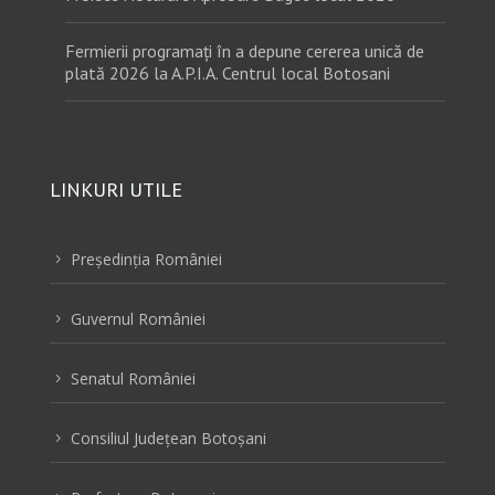
Fermierii programați în a depune cererea unică de
plată 2026 la A.P.I.A. Centrul local Botosani
LINKURI UTILE
Preşedinţia României
5
Guvernul României
5
Senatul României
5
Consiliul Judeţean Botoşani
5