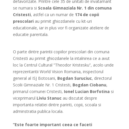
defavorizate. Printre cele 35 de unitati de invatamant
se numara si
Scoala Gimnaziala Nr. 1 din comuna
Cristesti
, astfel ca un numar de
174 de copii
prescolari
au primit ghiozdanele cu kit-uri
educationale, iar in plus vor fi organizate ateliere de
educatie parentala.
O parte dintre parintii copiilor prescolari din comuna
Cristesti au primit ghiozdanele la intalnirea ce a avut
loc la Centrul Cultural ”Theodor Kristesku”, acolo unde
reprezentantii World Vision Romania, inspectorul
general al ISJ Botosani,
Bogdan Suruciuc
, directorul
Scolii Gimnaziale Nr. 1 Cristesti,
Bogdan Ciobanu
,
primarul comunei Cristesti,
Ionel Lucian Borfotina
si
viceprimarul
Liviu Stanuc
au discutat despre
importanta relatiei dintre parinti, copii, scoala si
adminstratia publica locala.
”Este foarte important ceea ce faceti