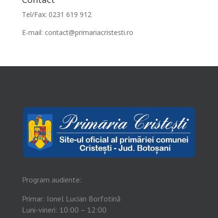
Tel/Fax: 0231 619 912
E-mail:
contact@primariacristesti.ro
Program audiente:
Primar: Ionel Lucian Borfotină
Luni-vineri: 10:00 – 12:00