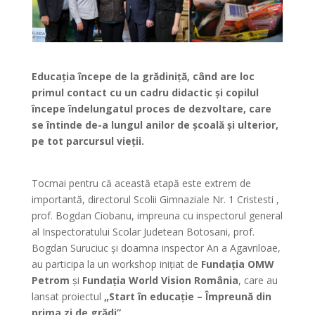
Educația începe de la grădiniță, când are loc
primul contact cu un cadru didactic și copilul
începe îndelungatul proces de dezvoltare, care
se întinde de-a lungul anilor de școală și ulterior,
pe tot parcursul vieții.
Tocmai pentru că această etapă este extrem de
importantă, directorul Scolii Gimnaziale Nr. 1 Cristesti ,
prof. Bogdan Ciobanu, impreuna cu inspectorul general
al Inspectoratului Scolar Judetean Botosani, prof.
Bogdan Suruciuc și doamna inspector An a Agavriloae,
au participa la un workshop inițiat de
Fundația OMW
Petrom
și
Fundația World Vision România
, care au
lansat proiectul
„Start în educație – Împreună din
prima zi de grădi”.