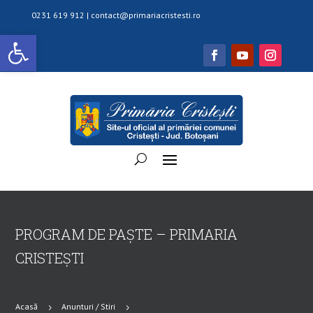
0231 619 912 |
contact@primariacristesti.ro
Deschide bara de unelte
PROGRAM DE PAȘTE – PRIMARIA
CRISTEȘTI
Acasă
Anunturi / Stiri
5
5