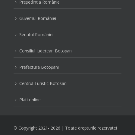
Preşedinţia României
5
Guvernul României
5
Senatul României
5
Consiliul Judeţean Botoşani
5
Prefectura Botoşani
5
Centrul Turistic Botosani
5
Plati online
5
© Copyright 2021-
2026 | Toate drepturile rezervate!