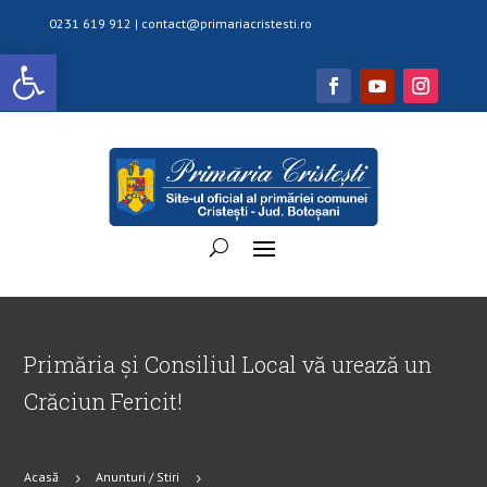
0231 619 912 |
contact@primariacristesti.ro
Deschide bara de unelte
Primăria și Consiliul Local vă urează un
Crăciun Fericit!
Acasă
Anunturi / Stiri
5
5