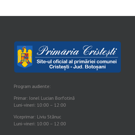
Program audiente:
Primar: Ionel Lucian Borfotină
Luni-vineri: 10:00 – 12:00
Viceprimar: Liviu Stănuc
Luni-vineri: 10:00 – 12:00