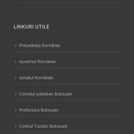
LINKURI UTILE
Preşedinţia României
5
Guvernul României
5
Senatul României
5
Consiliul Judeţean Botoşani
5
Prefectura Botoşani
5
Centrul Turistic Botosani
5