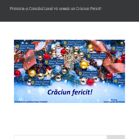
Primăria și Consiliul Local vă urează un Crăciun Fericit!