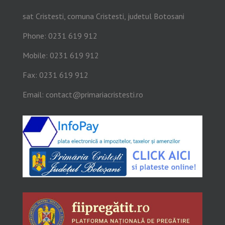
sat Cristesti, comuna Cristesti, judetul Botosani
Phone: 0231 619 912
Mobile: 0231 619 912
Fax: 0231 619 912
Email:
contact@primariacristesti.ro