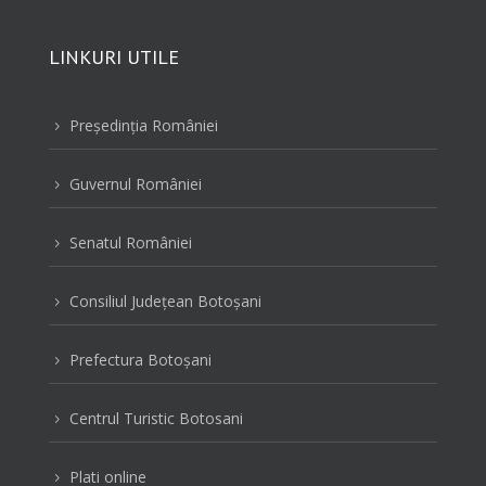
LINKURI UTILE
Preşedinţia României
5
Guvernul României
5
Senatul României
5
Consiliul Judeţean Botoşani
5
Prefectura Botoşani
5
Centrul Turistic Botosani
5
Plati online
5