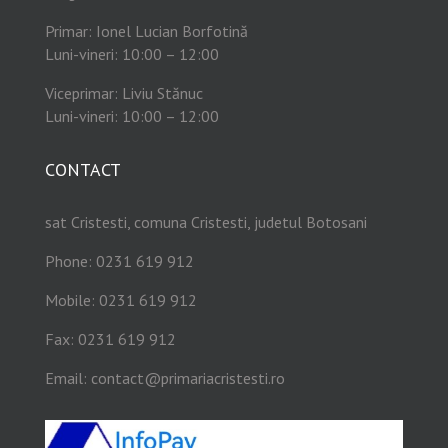
Primar: Ionel Lucian Borfotină
Luni-vineri: 10:00 – 12:00
Viceprimar: Liviu Stănuc
Luni-vineri: 10:00 – 12:00
CONTACT
sat Cristesti, comuna Cristesti, judetul Botosani
Phone: 0231 619 912
Mobile: 0231 619 912
Fax: 0231 619 912
Email:
contact@primariacristesti.ro