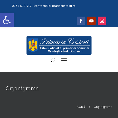
0231 619 912 |
contact@primariacristesti.ro
Deschide bara de unelte
Organigrama
Acasă
Organigrama
5