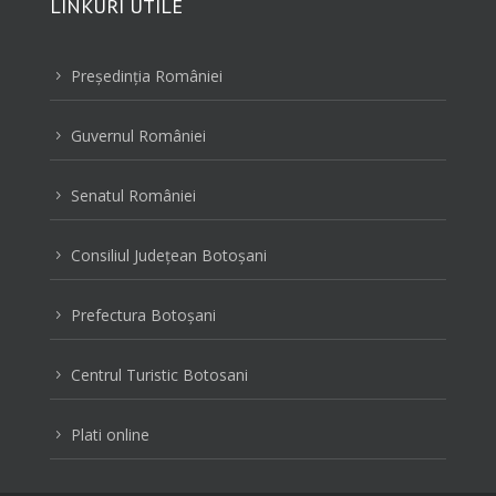
LINKURI UTILE
Preşedinţia României
5
Guvernul României
5
Senatul României
5
Consiliul Judeţean Botoşani
5
Prefectura Botoşani
5
Centrul Turistic Botosani
5
Plati online
5