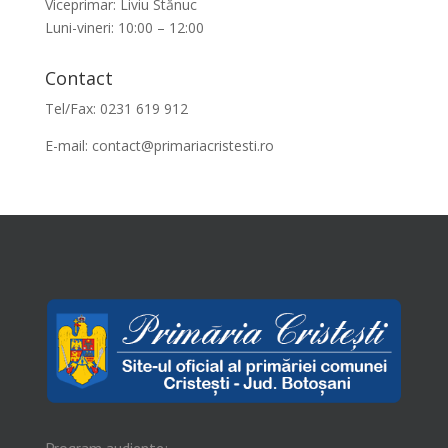
Viceprimar: Liviu Stănuc
Luni-vineri: 10:00 – 12:00
Contact
Tel/Fax: 0231 619 912
E-mail:
contact@primariacristesti.ro