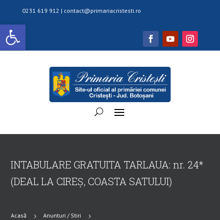
0231 619 912 |
contact@primariacristesti.ro
Deschide bara de unelte
INTABULARE GRATUITA TARLAUA: nr. 24*
(DEAL LA CIREȘ, COASTA SATULUI)
Acasă
Anunturi / Stiri
5
5