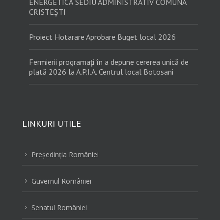
ENERGETICĂ SEDIU ADMINISTRATIV COMUNA
CRISTEȘTI
Proiect Hotarare Aprobare Buget local 2026
Fermierii programați în a depune cererea unică de
plată 2026 la A.P.I.A. Centrul local Botosani
LINKURI UTILE
Preşedinţia României
5
Guvernul României
5
Senatul României
5