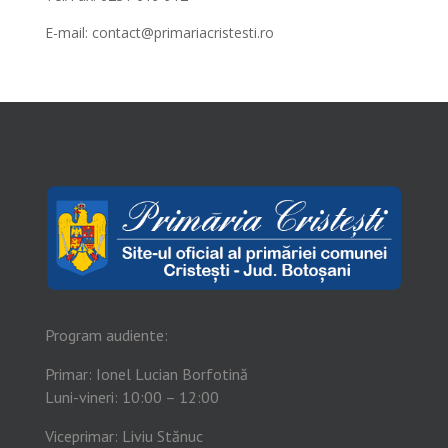
E-mail:
contact@primariacristesti.ro
Program audiente:
Primar: Ionel Lucian Borfotină
Luni-vineri: 10:00 – 12:00
Viceprimar: Liviu Stănuc