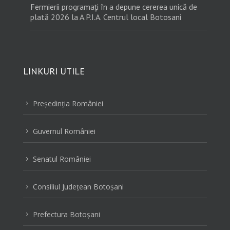
Fermierii programați în a depune cererea unică de
plată 2026 la A.P.I.A. Centrul local Botosani
LINKURI UTILE
Preşedinţia României
5
Guvernul României
5
Senatul României
5
Consiliul Judeţean Botoşani
5
Prefectura Botoşani
5