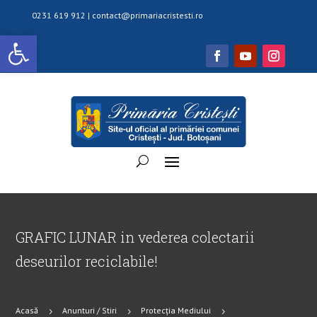
0231 619 912 |
contact@primariacristesti.ro
Deschide bara de unelte
GRAFIC LUNAR in vederea colectarii
deseurilor reciclabile!
Acasă
Anunturi / Stiri
Protecția Mediului
5
5
5