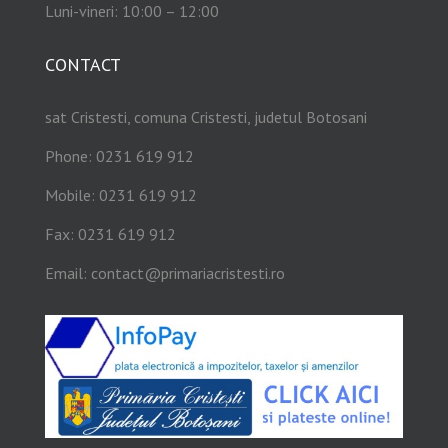
Luni-vineri: 10:00 – 12:00
CONTACT
sat Cristesti, comuna Cristesti, judetul Botosani
Phone: 0231 619 912
Mobile: 0231 619 912
Fax: 0231 619 912
Email:
contact@primariacristesti.ro