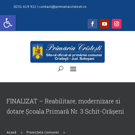
0231 619 912 |
contact@primariacristesti.ro
Deschide bara de unelte
FINALIZAT – Reabilitare, modernizare si
dotare Școala Primară Nr. 3 Schit-Orășeni
Acasă
Proiectele comunei
5
5