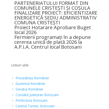
PARTENERIATULUI FORMAT DIN
COMUNELE CRISTEȘTI ȘI COȘULA
FINALIZARE PROIECT: EFICIENTIZARE
ENERGETICĂ SEDIU ADMINISTRATIV
COMUNA CRISTEȘTI
Proiect Hotarare Aprobare Buget
local 2026
Fermierii programați în a depune
cererea unică de plată 2026 la
A.P.I.A. Centrul local Botosani
Linkuri utile
Preşedinţia României
5
Guvernul României
5
Senatul României
5
Consiliul Judeţean Botoşani
5
Prefectura Botoşani
5
Centrul Turistic Botosani
5