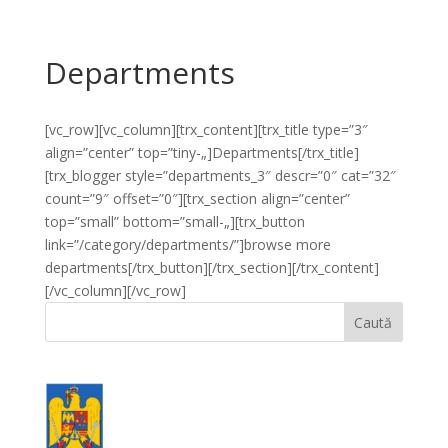
Departments
[vc_row][vc_column][trx_content][trx_title type=”3″
align=”center” top=”tiny-„]Departments[/trx_title]
[trx_blogger style=”departments_3″ descr=”0″ cat=”32″
count=”9″ offset=”0″][trx_section align=”center”
top=”small” bottom=”small-„][trx_button
link=”/category/departments/”]browse more
departments[/trx_button][/trx_section][/trx_content]
[/vc_column][/vc_row]