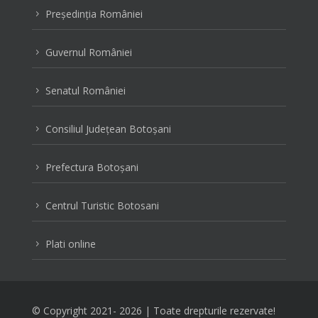
Preşedinţia României
5
Guvernul României
5
Senatul României
5
Consiliul Judeţean Botoşani
5
Prefectura Botoşani
5
Centrul Turistic Botosani
5
Plati online
5
© Copyright 2021-
2026 | Toate drepturile rezervate!