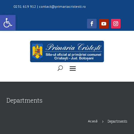
0231 619 912 |
contact@primariacristesti.ro
Deschide bara de unelte
Departments
Acasă
Departments
5