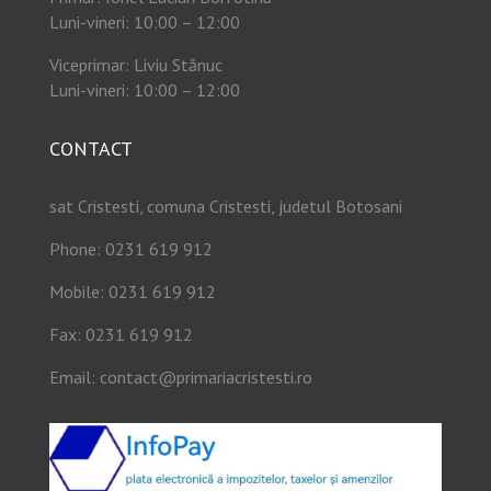
Luni-vineri: 10:00 – 12:00
Viceprimar: Liviu Stănuc
Luni-vineri: 10:00 – 12:00
CONTACT
sat Cristesti, comuna Cristesti, judetul Botosani
Phone: 0231 619 912
Mobile: 0231 619 912
Fax: 0231 619 912
Email:
contact@primariacristesti.ro