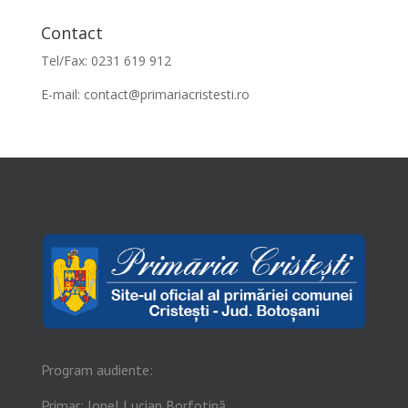
Contact
Tel/Fax: 0231 619 912
E-mail:
contact@primariacristesti.ro
Program audiente:
Primar: Ionel Lucian Borfotină