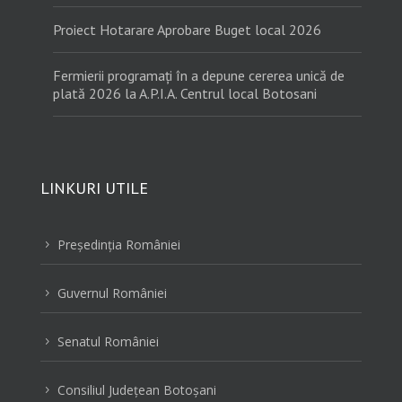
Proiect Hotarare Aprobare Buget local 2026
Fermierii programați în a depune cererea unică de
plată 2026 la A.P.I.A. Centrul local Botosani
LINKURI UTILE
Preşedinţia României
5
Guvernul României
5
Senatul României
5
Consiliul Judeţean Botoşani
5