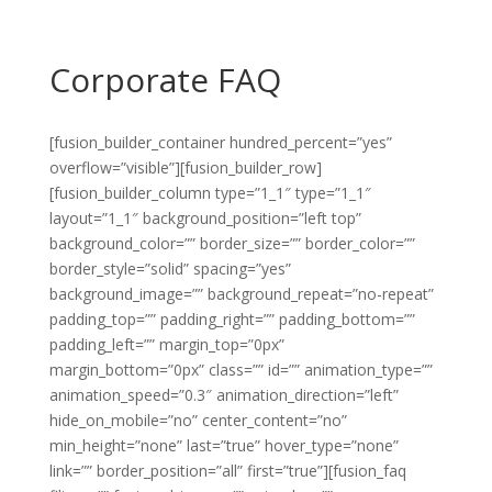
Corporate FAQ
[fusion_builder_container hundred_percent=”yes”
overflow=”visible”][fusion_builder_row]
[fusion_builder_column type=”1_1″ type=”1_1″
layout=”1_1″ background_position=”left top”
background_color=”” border_size=”” border_color=””
border_style=”solid” spacing=”yes”
background_image=”” background_repeat=”no-repeat”
padding_top=”” padding_right=”” padding_bottom=””
padding_left=”” margin_top=”0px”
margin_bottom=”0px” class=”” id=”” animation_type=””
animation_speed=”0.3″ animation_direction=”left”
hide_on_mobile=”no” center_content=”no”
min_height=”none” last=”true” hover_type=”none”
link=”” border_position=”all” first=”true”][fusion_faq