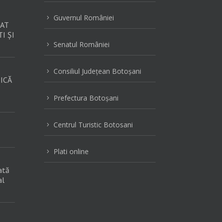
Guvernul României
5
AT
I ȘI
Senatul României
5
Consiliul Judeţean Botoşani
5
ICĂ
Prefectura Botoşani
5
Centrul Turistic Botosani
5
Plati online
5
ată
al