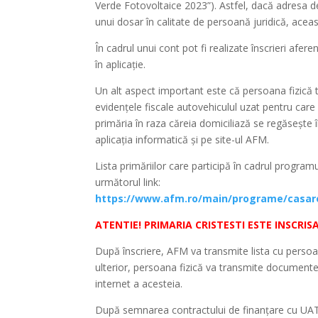
Verde Fotovoltaice 2023”). Astfel, dacă adresa de
unui dosar în calitate de persoană juridică, aceas
În cadrul unui cont pot fi realizate înscrieri afe
în aplicație.
Un alt aspect important este că persoana fizică tr
evidențele fiscale autovehiculul uzat pentru care s
primăria în raza căreia domiciliază se regăsește 
aplicația informatică și pe site-ul AFM.
Lista primăriilor care participă în cadrul programu
următorul link:
https://www.afm.ro/main/programe/casare_
ATENTIE! PRIMARIA CRISTESTI ESTE INSCR
După înscriere, AFM va transmite lista cu persoane
ulterior, persoana fizică va transmite documentel
internet a acesteia.
După semnarea contractului de finanțare cu UAT-ul