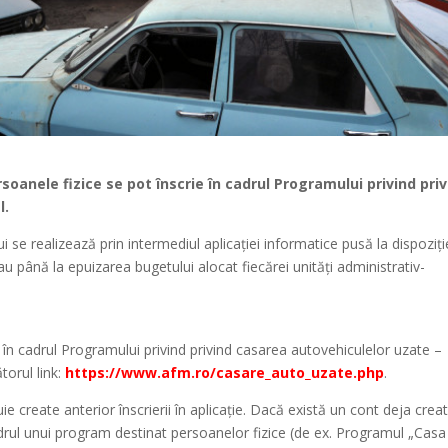
ersoanele fizice se pot înscrie în cadrul Programului privind pri
l.
i se realizează prin intermediul aplicației informatice pusă la dispoziț
 până la epuizarea bugetului alocat fiecărei unități administrativ-
ce în cadrul Programului privind privind casarea autovehiculelor uzate –
torul link:
https://www.afm.ro/casare_auto_uzate.php
.
uie create anterior înscrierii în aplicație. Dacă există un cont deja creat
cadrul unui program destinat persoanelor fizice (de ex. Programul „Casa