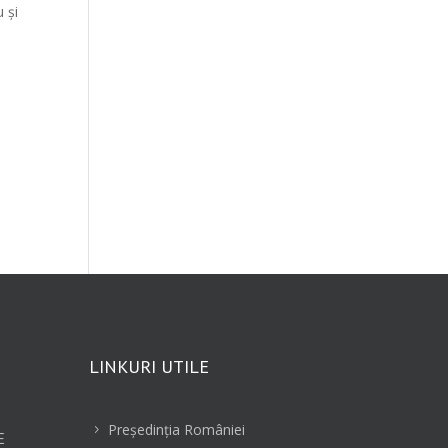
 şi
LINKURI UTILE
Preşedinţia României
5
E