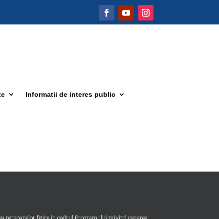
te
Informatii de interes public
ersoanelor fizice în cadrul Programului privind casarea