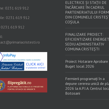
ELECTRICE ȘI STAȚII DE
ÎNCĂRCARE ÎN CADRUL
ne: 0231 619 912
PARTENERIATULUI FORM
DIN COMUNELE CRISTEȘT
ile: 0231 619 912
COȘULA
: 0231 619 912
FINALIZARE PROIECT:
l:
EFICIENTIZARE ENERGET
act@primariacristesti.ro
SEDIU ADMINISTRATIV
COMUNA CRISTEȘTI
Proiect Hotarare Aprobare
Buget local 2026
Fermierii programați în a
depune cererea unică de pl
2026 la A.P.I.A. Centrul loc
Botosani