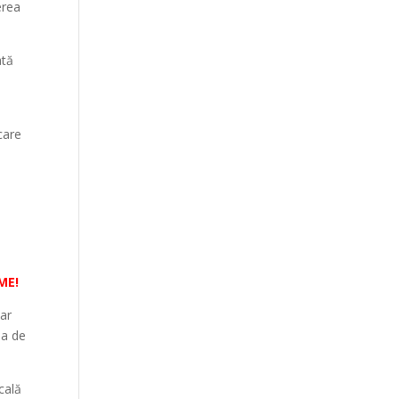
erea
ată
 care
ME!
iar
na de
cală