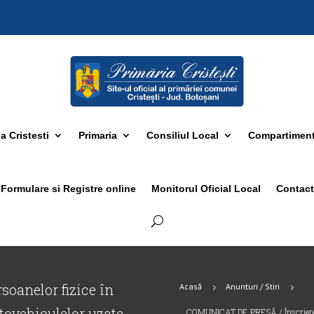
 Cristesti
Primaria
Consiliul Local
Compartimen
Formulare si Registre online
Monitorul Oficial Local
Contact
oanelor fizice în
Acasă
Anunturi / Stiri
5
5
tovehiculelor uzate
COMUNICAT DE PRESĂ / Înscrierea p