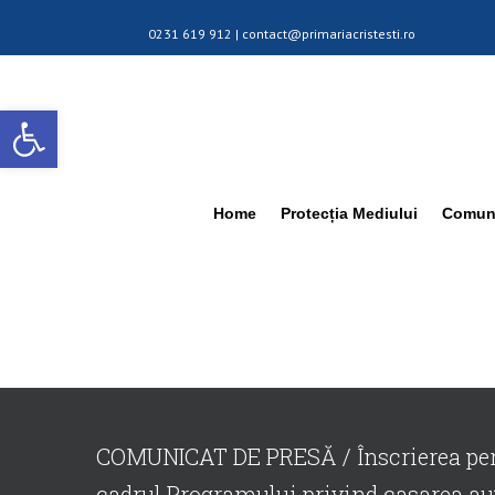
0231 619 912 |
contact@primariacristesti.ro
Deschide bara de unelte
Home
Protecția Mediului
Comuna
COMUNICAT DE PRESĂ / Înscrierea pers
cadrul Programului privind casarea au