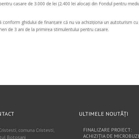
pentru casare de 3.000 de lei (2.400 lei alocați din Fondul pentru mediu
ă conform ghidului de finanțare că nu va achiziţiona un autoturism cu
en de 3 ani de la primirea stimulentului pentru casare.
NTACT
ULTIMELE NOUTĂȚI
FINALIZARE PROIECT:
Cristesti, comuna Cristesti,
ACHIZIȚIA DE MICROBUZ
tul Botosani