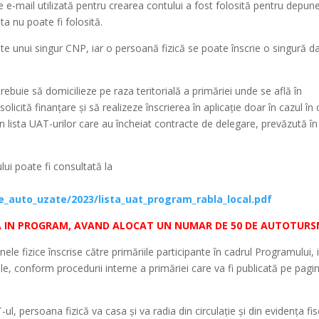
 e-mail utilizată pentru crearea contului a fost folosită pentru depun
ta nu poate fi folosită.
rente unui singur CNP, iar o persoană fizică se poate înscrie o singură d
ebuie să domicilieze pe raza teritorială a primăriei unde se află în
olicită finanțare și să realizeze înscrierea în aplicație doar în cazul în
în lista UAT-urilor care au încheiat contracte de delegare, prevăzută în
lui poate fi consultată la
auto_uzate/2023/lista_uat_program_rabla_local.pdf
ISA IN PROGRAM, AVAND ALOCAT UN NUMAR DE 50 DE AUTOTURS
le fizice înscrise către primăriile participante în cadrul Programului, 
e, conform procedurii interne a primăriei care va fi publicată pe pagi
, persoana fizică va casa și va radia din circulație și din evidența fis