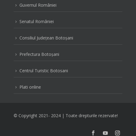
Guvernul României
5
Senatul României
5
Consiliul Judeţean Botoşani
5
Prefectura Botoşani
5
Centrul Turistic Botosani
5
Plati online
5
© Copyright 2021-
2024 | Toate drepturile rezervate!