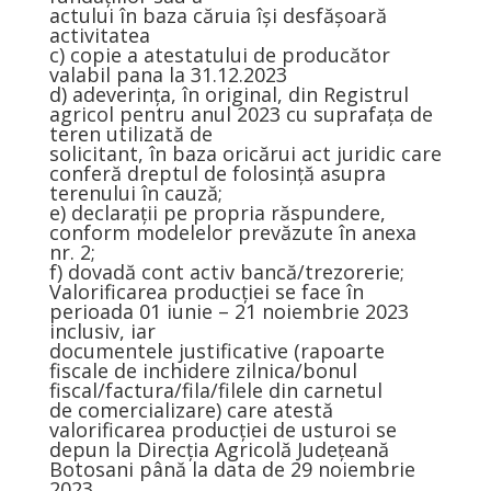
actului în baza căruia își desfășoară
activitatea
c) copie a atestatului de producător
valabil pana la 31.12.2023
d) adeverința, în original, din Registrul
agricol pentru anul 2023 cu suprafața de
teren utilizată de
solicitant, în baza oricărui act juridic care
conferă dreptul de folosință asupra
terenului în cauză;
e) declarații pe propria răspundere,
conform modelelor prevăzute în anexa
nr. 2;
f) dovadă cont activ bancă/trezorerie;
Valorificarea producției se face în
perioada 01 iunie – 21 noiembrie 2023
inclusiv, iar
documentele justificative (rapoarte
fiscale de inchidere zilnica/bonul
fiscal/factura/fila/filele din carnetul
de comercializare) care atestă
valorificarea producției de usturoi se
depun la Direcția Agricolă Județeană
Botosani până la data de 29 noiembrie
2023.