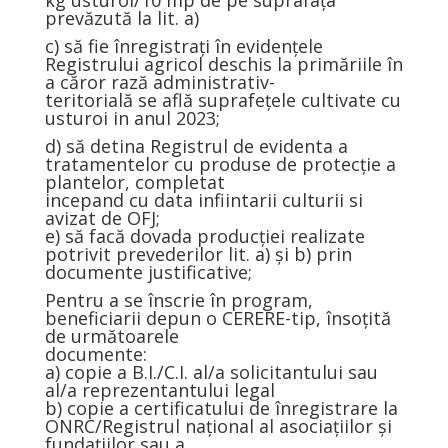
prevăzută la lit. a)
c) să fie înregistrați în evidențele
Registrului agricol deschis la primăriile în
a căror rază administrativ-
teritorială se află suprafețele cultivate cu
usturoi in anul 2023;
d) să detina Registrul de evidenta a
tratamentelor cu produse de protecție a
plantelor, completat
incepand cu data infiintarii culturii si
avizat de OFJ;
e) să facă dovada producției realizate
potrivit prevederilor lit. a) și b) prin
documente justificative;
Pentru a se înscrie în program,
beneficiarii depun o CERERE-tip, însoțită
de următoarele
documente:
a) copie a B.I./C.I. al/a solicitantului sau
al/a reprezentantului legal
b) copie a certificatului de înregistrare la
ONRC/Registrul național al asociațiilor și
fundațiilor sau a