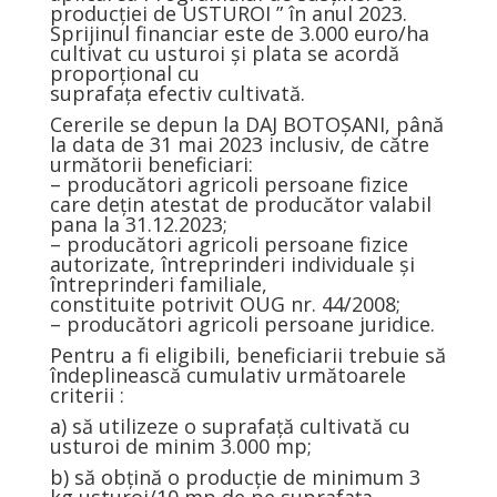
producției de USTUROI ” în anul 2023.
Sprijinul financiar este de 3.000 euro/ha
cultivat cu usturoi și plata se acordă
proporțional cu
suprafața efectiv cultivată.
Cererile se depun la DAJ BOTOȘANI, până
la data de 31 mai 2023 inclusiv, de către
următorii beneficiari:
– producători agricoli persoane fizice
care dețin atestat de producător valabil
pana la 31.12.2023;
– producători agricoli persoane fizice
autorizate, întreprinderi individuale şi
întreprinderi familiale,
constituite potrivit OUG nr. 44/2008;
– producători agricoli persoane juridice.
Pentru a fi eligibili, beneficiarii trebuie să
îndeplinească cumulativ următoarele
criterii :
a) să utilizeze o suprafață cultivată cu
usturoi de minim 3.000 mp;
b) să obțină o producție de minimum 3
kg usturoi/10 mp de pe suprafața