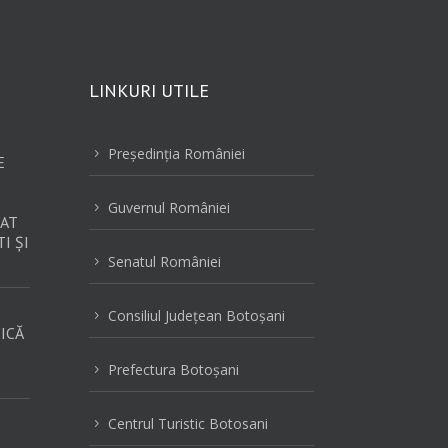
LINKURI UTILE
Preşedinţia României
5
E
Guvernul României
5
AT
I ȘI
Senatul României
5
Consiliul Judeţean Botoşani
5
ICĂ
Prefectura Botoşani
5
Centrul Turistic Botosani
5