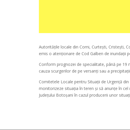
Autoritățile locale din Corni, Curtești, Cristești,
emis o atenționare de Cod Galben de inundații pe
Conform prognozei de specialitate, până pe 19 ma
cauza scurgerilor de pe versanți sau a precipitații
Comitetele Locale pentru Situaţii de Urgenţă din c
monitorizeze situaţia în teren şi să anunţe în cel
Judeţului Botoşani în cazul producerii unor situaţ