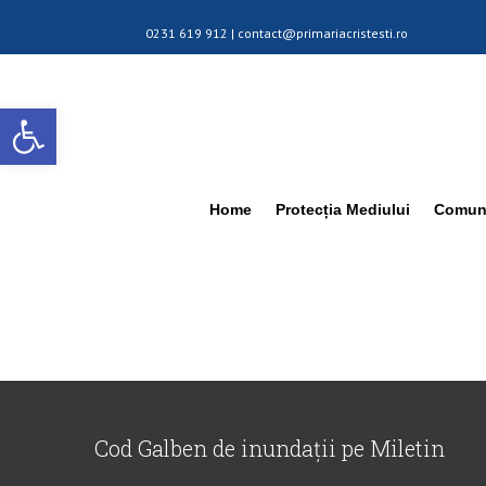
0231 619 912 |
contact@primariacristesti.ro
Deschide bara de unelte
Home
Protecția Mediului
Comuna
Cod Galben de inundații pe Miletin