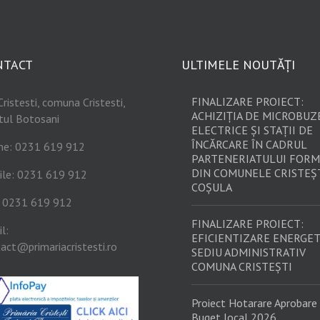
NTACT
ULTIMELE NOUTĂȚI
FINALIZARE PROIECT:
Cristesti, comuna Cristesti,
ACHIZIȚIA DE MICROBUZ
tul Botosani
ELECTRICE ȘI STAȚII DE
ÎNCĂRCARE ÎN CADRUL
ne: 0231 619 912
PARTENERIATULUI FORM
DIN COMUNELE CRISTEȘT
ile: 0231 619 912
COȘULA
: 0231 619 912
FINALIZARE PROIECT:
l:
EFICIENTIZARE ENERGET
act@primariacristesti.ro
SEDIU ADMINISTRATIV
COMUNA CRISTEȘTI
Proiect Hotarare Aprobare
Buget local 2026