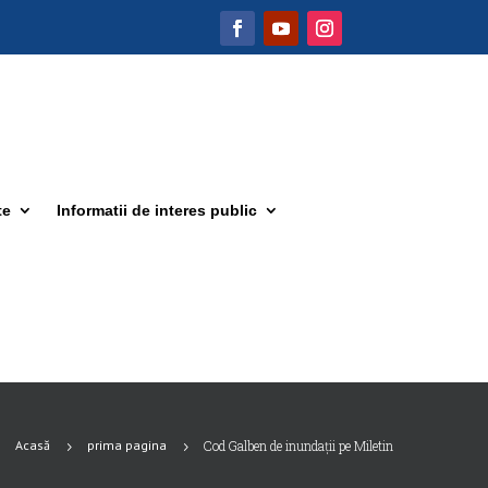
te
Informatii de interes public
Acasă
prima pagina
Cod Galben de inundații pe Miletin
5
5