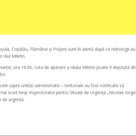
 Coșula, Copălău, Flămânzi și Prăjeni sunt în alertă după ce hidrologii au
 râul Miletin.
rtie, ora 16.00, cota de apărare a râului Miletin poate fi depășită di
lor.
ele șapte unități administrativ – teritoriale au fost notificate să
 mai scurt timp Inspectoratul pentru Situaţii de Urgenţă „Nicolae Iorga”
ii de urgenţă.