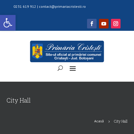
0231 619 912 |
contact@primariacristesti.ro
Deschide bara de unelte
City Hall
Acasă
City Hall
5