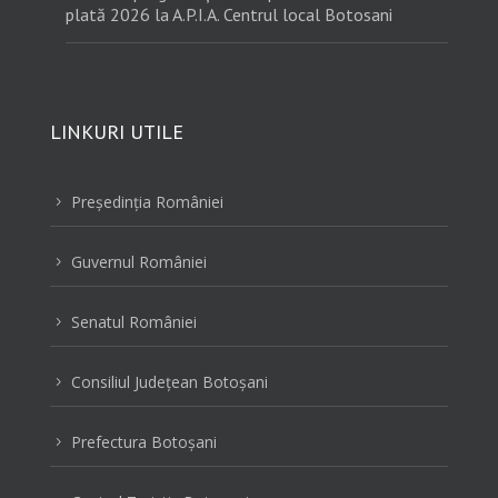
plată 2026 la A.P.I.A. Centrul local Botosani
LINKURI UTILE
Preşedinţia României
5
Guvernul României
5
Senatul României
5
Consiliul Judeţean Botoşani
5
Prefectura Botoşani
5