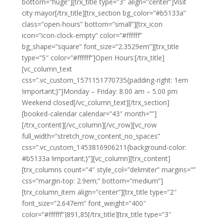
bottom=”huge”][trx_title type=”3″ align=”center”]Visit
city mayor[/trx_title][trx_section bg_color=”#b5133a”
class=”open-hours” bottom=”small”][trx_icon
icon=”icon-clock-empty” color=”#ffffff”
bg_shape=”square” font_size=”2.3529em”][trx_title
type=”5″ color=”#ffffff”]Open Hours:[/trx_title]
[vc_column_text
css=”.vc_custom_1571151770735{padding-right: 1em
!important;}”]Monday – Friday: 8.00 am – 5.00 pm
Weekend closed[/vc_column_text][/trx_section]
[booked-calendar calendar=”43″ month=””]
[/trx_content][/vc_column][/vc_row][vc_row
full_width=”stretch_row_content_no_spaces”
css=”.vc_custom_1453816906211{background-color:
#b5133a !important;}”][vc_column][trx_content]
[trx_columns count=”4″ style_col=”delimiter” margins=””
css=”margin-top: 2.9em;” bottom=”medium”]
[trx_column_item align=”center”][trx_title type=”2″
font_size=”2.647em” font_weight=”400″
color=”#ffffff”]891,85[/trx_title][trx_title type=”3″