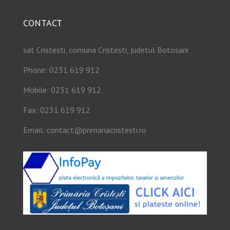
CONTACT
sat Cristesti, comuna Cristesti, judetul Botosani
Phone: 0231 619 912
Mobile: 0231 619 912
Fax: 0231 619 912
Email:
contact@primariacristesti.ro