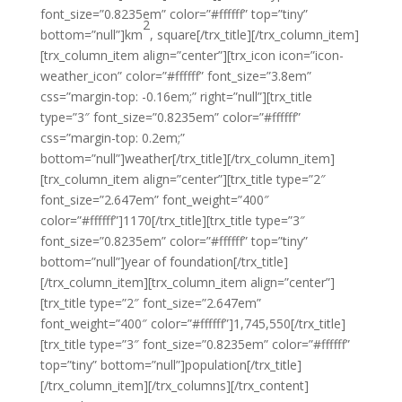
font_size=”0.8235em” color=”#ffffff” top=”tiny”
2
bottom=”null”]km
, square[/trx_title][/trx_column_item]
[trx_column_item align=”center”][trx_icon icon=”icon-
weather_icon” color=”#ffffff” font_size=”3.8em”
css=”margin-top: -0.16em;” right=”null”][trx_title
type=”3″ font_size=”0.8235em” color=”#ffffff”
css=”margin-top: 0.2em;”
bottom=”null”]weather[/trx_title][/trx_column_item]
[trx_column_item align=”center”][trx_title type=”2″
font_size=”2.647em” font_weight=”400″
color=”#ffffff”]1170[/trx_title][trx_title type=”3″
font_size=”0.8235em” color=”#ffffff” top=”tiny”
bottom=”null”]year of foundation[/trx_title]
[/trx_column_item][trx_column_item align=”center”]
[trx_title type=”2″ font_size=”2.647em”
font_weight=”400″ color=”#ffffff”]1,745,550[/trx_title]
[trx_title type=”3″ font_size=”0.8235em” color=”#ffffff”
top=”tiny” bottom=”null”]population[/trx_title]
[/trx_column_item][/trx_columns][/trx_content]