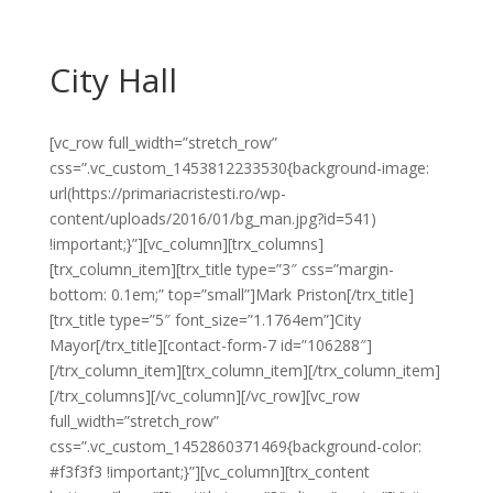
City Hall
[vc_row full_width=”stretch_row”
css=”.vc_custom_1453812233530{background-image:
url(https://primariacristesti.ro/wp-
content/uploads/2016/01/bg_man.jpg?id=541)
!important;}”][vc_column][trx_columns]
[trx_column_item][trx_title type=”3″ css=”margin-
bottom: 0.1em;” top=”small”]Mark Priston[/trx_title]
[trx_title type=”5″ font_size=”1.1764em”]City
Mayor[/trx_title][contact-form-7 id=”106288″]
[/trx_column_item][trx_column_item][/trx_column_item]
[/trx_columns][/vc_column][/vc_row][vc_row
full_width=”stretch_row”
css=”.vc_custom_1452860371469{background-color:
#f3f3f3 !important;}”][vc_column][trx_content