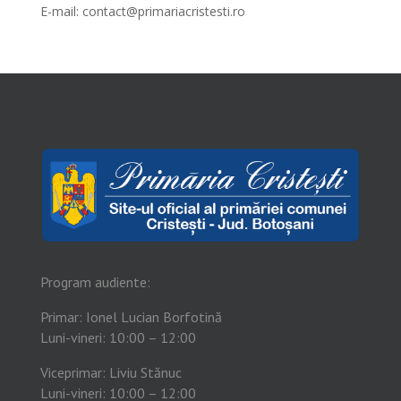
E-mail:
contact@primariacristesti.ro
Program audiente:
Primar: Ionel Lucian Borfotină
Luni-vineri: 10:00 – 12:00
Viceprimar: Liviu Stănuc
Luni-vineri: 10:00 – 12:00