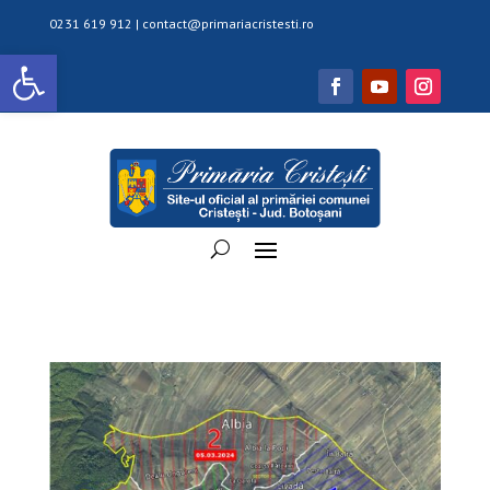
0231 619 912 |
contact@primariacristesti.ro
Deschide bara de unelte