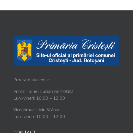
Program audiente:
Primar: Ionel Lucian Borfotină
Luni-vineri: 10:00 – 12:00
Viceprimar: Liviu Stănuc
Luni-vineri: 10:00 – 12:00
CONTACT