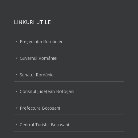
LINKURI UTILE
Preşedinţia României
5
Guvernul României
5
Senatul României
5
Consiliul Judeţean Botoşani
5
Prefectura Botoşani
5
Centrul Turistic Botosani
5