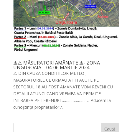
⚠️⚠️ MĂSURATORI AMÂNATE ⚠️- ZONA
UNGUROAIA – 04-06 MARTIE 2024
⚠️ DIN CAUZA CONDITIILOR METEO ,
MASURATORILE CE URMAU A FI FACUTE PE
SECTORUL 18 AU FOST AMANATE VOM REVENI CU
DETALII ATUNCI CAND VREMEA VA PERMITE
INTRAREA PE TERENURI …………………….. Aducem la
cunoștința proprietarilor /...