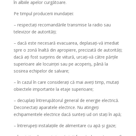
în albiile apelor curgătoare.
Pe timpul producerii inundaţiei:
– respectaţi recomandările transmise la radio sau
televizor de autorităţi;
– dacă este necesară evacuarea, deplasaţi-vă imediat
spre o zonă înaltă din apropiere, precizată de autorităţi;
dacă aţi fost surprins de viitură, urcaţi-vă către părţile
superioare ale locuinţei sau pe acoperiş, până la
sosirea echipelor de salvare;
– în cazul în care consideraţi că mai aveţi timp, mutaţi
obiectele importante la etaje superioare;
– decuplaţi întrerupătorul general de energie electrică.
Deconectaţi aparatele electrice. Nu atingeţi
echipamentele electrice dacă sunteţi ud ori staţi în apă;
– întrerupeţi instalaţiile de alimentare cu apă şi gaze;