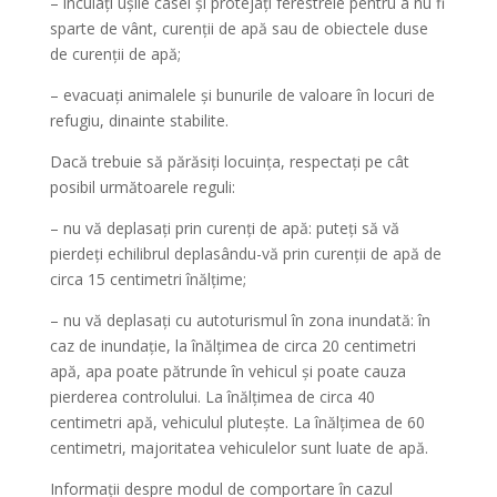
– încuiaţi uşile casei şi protejaţi ferestrele pentru a nu fi
sparte de vânt, curenţii de apă sau de obiectele duse
de curenţii de apă;
– evacuaţi animalele şi bunurile de valoare în locuri de
refugiu, dinainte stabilite.
Dacă trebuie să părăsiţi locuinţa, respectaţi pe cât
posibil următoarele reguli:
– nu vă deplasaţi prin curenţi de apă: puteţi să vă
pierdeţi echilibrul deplasându-vă prin curenţii de apă de
circa 15 centimetri înălţime;
– nu vă deplasaţi cu autoturismul în zona inundată: în
caz de inundaţie, la înălţimea de circa 20 centimetri
apă, apa poate pătrunde în vehicul şi poate cauza
pierderea controlului. La înălţimea de circa 40
centimetri apă, vehiculul pluteşte. La înălţimea de 60
centimetri, majoritatea vehiculelor sunt luate de apă.
Informații despre modul de comportare în cazul