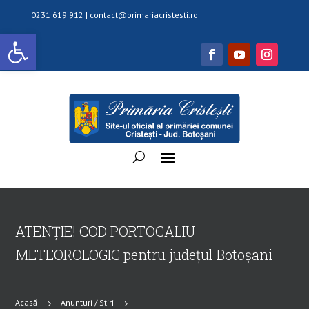
0231 619 912 |
contact@primariacristesti.ro
Deschide bara de unelte
ATENȚIE! COD PORTOCALIU
METEOROLOGIC pentru județul Botoșani
Acasă
Anunturi / Stiri
5
5