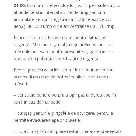
21.00.
Conform meteorologilor, vor fi perioade cu ploi
abundente și în interval scurte de timp sau prin
acumulare se vor înregistra cantități de apă ce vor
depăși 40 …50 l/mp și pe arii restrânse 60 …70 l/mp.
În acest context, Inspectoratul pentru Situații de
Urgență „Nicolae Iorga” al Județului Botoșani a luat
măsurile necesare pentru prevenirea și gestionarea
operativă a potențialelor situații de urgență.
Pentru prevenirea și limitarea efectelor inundațiilor,
pompierii recomandă botoșănenilor următoarele
măsuri:
– construiţi bariere pentru a opri pătrunderea apei în
casă în caz de inundaţie;
– curăţaţi şanţurile şi rigolele de scurgere, pentru a
permite evacuarea apelor pluviale;
– nu aruncaţi la întâmplare resturi menajere şi vegetale