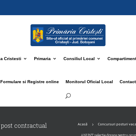
 Cristesti
Primaria
Consiliul Local
Compartimen
Formulare si Registre online
Monitorul Oficial Local
Contact
post contractual
Acasă
Concursuri posturi vac
5
ANUNT selectie dosare pentru ocu