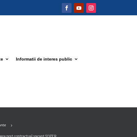
te
Informatii de interes public
ante
5
pare post contractual vacant SOFER