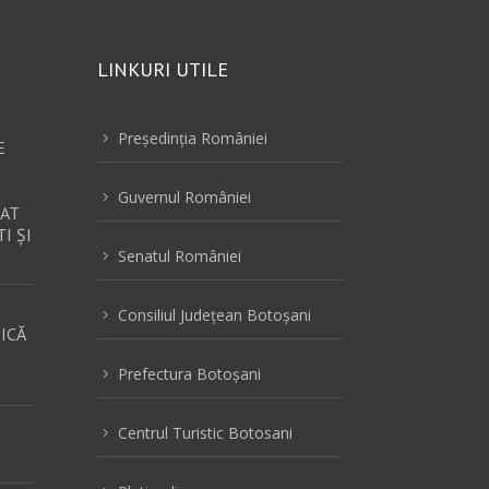
LINKURI UTILE
Preşedinţia României
5
E
Guvernul României
5
AT
I ȘI
Senatul României
5
Consiliul Judeţean Botoşani
5
ICĂ
Prefectura Botoşani
5
Centrul Turistic Botosani
5