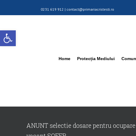
0231 619 912 |
contact@primariacristesti.ro
Deschide bara de unelte
Home
Protecția Mediului
Comuna
ANUNT selectie dosare pentru ocupare 
vacant SOFER