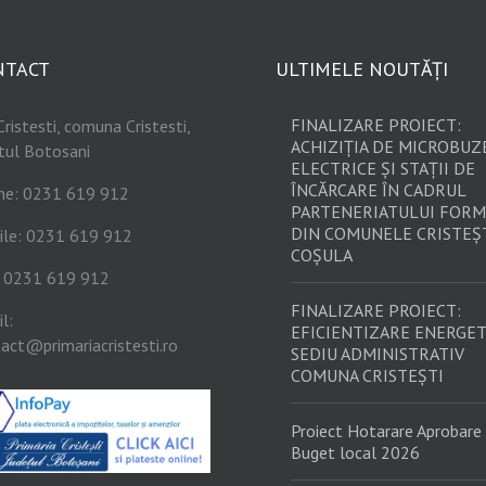
NTACT
ULTIMELE NOUTĂȚI
FINALIZARE PROIECT:
Cristesti, comuna Cristesti,
ACHIZIȚIA DE MICROBUZ
tul Botosani
ELECTRICE ȘI STAȚII DE
ÎNCĂRCARE ÎN CADRUL
ne: 0231 619 912
PARTENERIATULUI FORM
DIN COMUNELE CRISTEȘT
ile: 0231 619 912
COȘULA
: 0231 619 912
FINALIZARE PROIECT:
l:
EFICIENTIZARE ENERGET
act@primariacristesti.ro
SEDIU ADMINISTRATIV
COMUNA CRISTEȘTI
Proiect Hotarare Aprobare
Buget local 2026