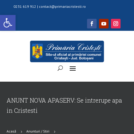
0231 619 912 |
contact@primariacristesti.ro
Deschide bara de unelte
ANUNT NOVA APASERV: Se intrerupe apa
in Cristesti
Acasă
Anunturi / Stiri
5
5