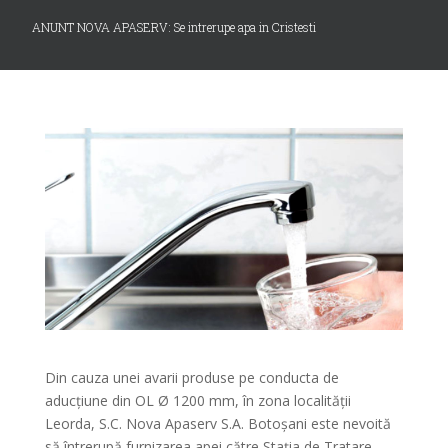
ANUNT NOVA APASERV: Se intrerupe apa in Cristesti
Din cauza unei avarii produse pe conducta de
aducţiune din OL Ø 1200 mm, în zona localității
Leorda, S.C. Nova Apaserv S.A. Botoşani este nevoită
să întrerupă furnizarea apei către Stația de Tratare