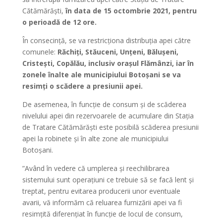
Cătămărăști,
în data de 15 octombrie 2021, pentru
o perioadă de 12 ore.
În consecință, se va restricţiona distribuţia apei către
comunele:
Răchiţi, Stăuceni, Unţeni, Băluşeni,
Cristeşti, Copălău, inclusiv oraşul Flămânzi, iar în
zonele înalte ale municipiului Botoșani se va
resimți o scădere a presiunii apei.
De asemenea, în funcție de consum și de scăderea
nivelului apei din rezervoarele de acumulare din Stația
de Tratare Cătămărăști este posibilă scăderea presiunii
apei la robinete și în alte zone ale municipiului
Botoşani.
”Având în vedere că umplerea și reechilibrarea
sistemului sunt operațiuni ce trebuie să se facă lent şi
treptat, pentru evitarea producerii unor eventuale
avarii, vă informăm că reluarea furnizării apei va fi
resimțită diferențiat în funcţie de locul de consum,