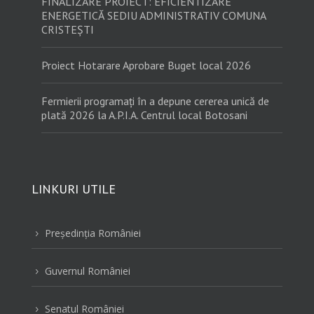
FINALIZARE PROIECT: EFICIENTIZARE
ENERGETICĂ SEDIU ADMINISTRATIV COMUNA
CRISTEȘTI
Proiect Hotarare Aprobare Buget local 2026
Fermierii programați în a depune cererea unică de
plată 2026 la A.P.I.A. Centrul local Botosani
LINKURI UTILE
Preşedinţia României
5
Guvernul României
5
Senatul României
5