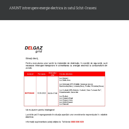
ANUNT intrerupere energie electrica in satul Schit-Oraseni