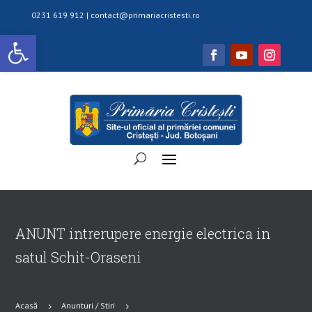
0231 619 912 |
contact@primariacristesti.ro
Deschide bara de unelte
ANUNT intrerupere energie electrica in
satul Schit-Oraseni
Acasă
Anunturi / Stiri
5
5