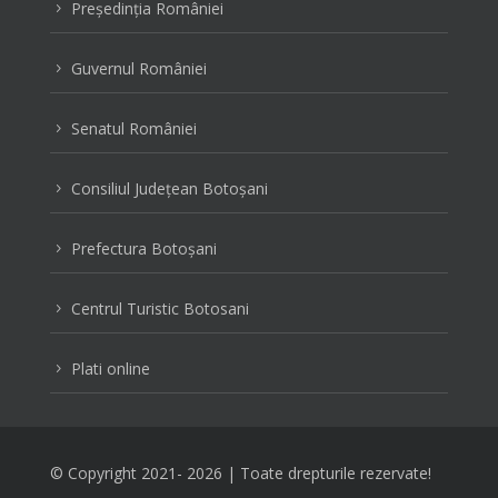
Preşedinţia României
5
Guvernul României
5
Senatul României
5
Consiliul Judeţean Botoşani
5
Prefectura Botoşani
5
Centrul Turistic Botosani
5
Plati online
5
© Copyright 2021-
2026 | Toate drepturile rezervate!