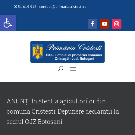
0231 619 912 |
contact@primariacristesti.ro
Deschide bara de unelte
ANUNȚ! În atentia apicultorilor din
comuna Cristesti: Depunere declaratii la
sediul OJZ Botosani