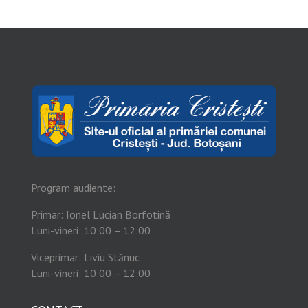
Program audiente:
Primar: Ionel Lucian Borfotină
Luni-vineri: 10:00 – 12:00
Viceprimar: Liviu Stănuc
Luni-vineri: 10:00 – 12:00