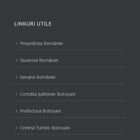
LINKURI UTILE
Preşedinţia României
5
Guvernul României
5
Senatul României
5
Consiliul Judeţean Botoşani
5
Prefectura Botoşani
5
Centrul Turistic Botosani
5