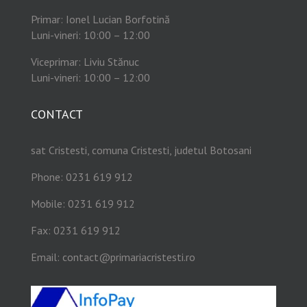
Primar: Ionel Lucian Borfotină
Luni-vineri: 10:00 – 12:00
Viceprimar: Liviu Stănuc
Luni-vineri: 10:00 – 12:00
CONTACT
sat Cristesti, comuna Cristesti, judetul Botosani
Phone: 0231 619 912
Mobile: 0231 619 912
Fax: 0231 619 912
Email:
contact@primariacristesti.ro