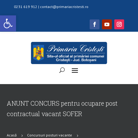
0231 619 912 |
contact@primariacristesti.ro
Deschide bara de unelte
ANUNT CONCURS pentru ocupare post
contractual vacant SOFER
Acasă
Concursuri posturi vacante
5
5