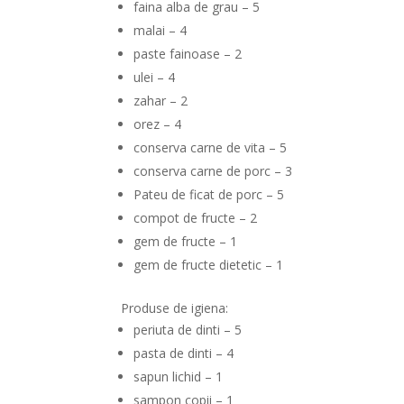
faina alba de grau – 5
malai – 4
paste fainoase – 2
ulei – 4
zahar – 2
orez – 4
conserva carne de vita – 5
conserva carne de porc – 3
Pateu de ficat de porc – 5
compot de fructe – 2
gem de fructe – 1
gem de fructe dietetic – 1
Produse de igiena:
periuta de dinti – 5
pasta de dinti – 4
sapun lichid – 1
sampon copii – 1