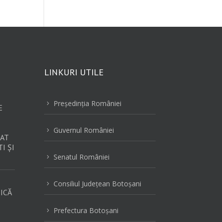
LINKURI UTILE
Preşedinţia României
5
E
Guvernul României
5
AT
I ȘI
Senatul României
5
Consiliul Judeţean Botoşani
5
ICĂ
Prefectura Botoşani
5