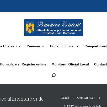
 Cristesti
Primaria
Consiliul Local
Compartimen
Formulare si Registre online
Monitorul Oficial Local
Contact
se alimentare si de
Acasă
Anunturi / Stiri
5
5
ANUNT! Acordarea de pachete cu pr