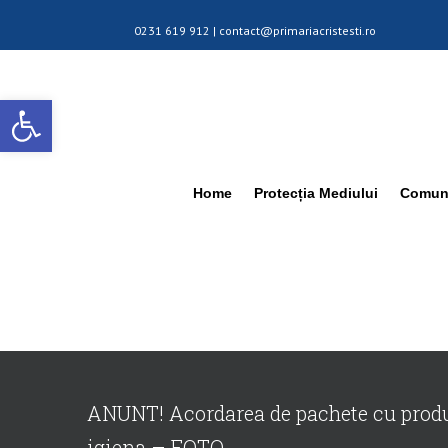
0231 619 912 |
contact@primariacristesti.ro
Deschide bara de unelte
Home
Protecția Mediului
Comuna
ANUNT! Acordarea de pachete cu produ
igiena – FOTO