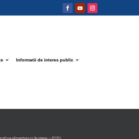
te
Informatii de interes public
oduse alimentare si de igiena – FOTO