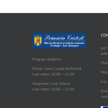
CO
sat 
jude
Program audiente:
Pho
Primar: Ionel Lucian Borfotină
Mob
Luni-vineri: 10:00 – 12:00
Fax
Viceprimar: Liviu Stănuc
Luni-vineri: 10:00 – 12:00
Emai
cont