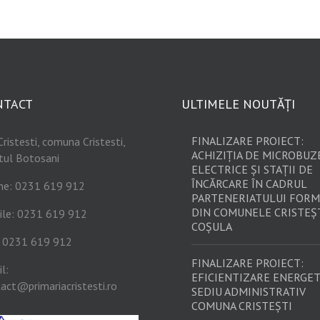
NTACT
ULTIMELE NOUTĂȚI
FINALIZARE PROIECT:
Cristesti, comuna Cristesti,
ACHIZIȚIA DE MICROBUZ
tul Botosani
ELECTRICE ȘI STAȚII DE
ÎNCĂRCARE ÎN CADRUL
ne: 0231 619 912
PARTENERIATULUI FORM
DIN COMUNELE CRISTEȘT
ile: 0231 619 912
COȘULA
: 0231 619 912
FINALIZARE PROIECT:
l:
EFICIENTIZARE ENERGET
act@primariacristesti.ro
SEDIU ADMINISTRATIV
COMUNA CRISTEȘTI