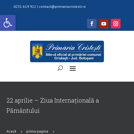
0231 619 912 |
contact@primariacristesti.ro
Deschide bara de unelte
22 aprilie – Ziua Internațională a
Pământului
Acasă
prima pagina
5
5