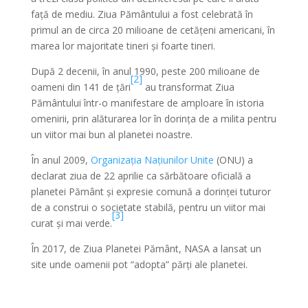
față de mediu. Ziua Pământului a fost celebrată în
primul an de circa 20 milioane de cetățeni americani, în
marea lor majoritate tineri și foarte tineri.
După 2 decenii, în anul 1990, peste 200 milioane de
[2]
oameni din 141 de țări
au transformat Ziua
Pământului într-o manifestare de amploare în istoria
omenirii, prin alăturarea lor în dorința de a milita pentru
un viitor mai bun al planetei noastre.
În anul 2009,
Organizația Națiunilor Unite
(ONU) a
declarat ziua de 22 aprilie ca sărbătoare oficială a
planetei Pământ și expresie comună a dorinței tuturor
de a construi o societate stabilă, pentru un viitor mai
[3]
curat și mai verde.
În 2017, de Ziua Planetei Pământ, NASA a lansat un
site unde oamenii pot “adopta” părți ale planetei.