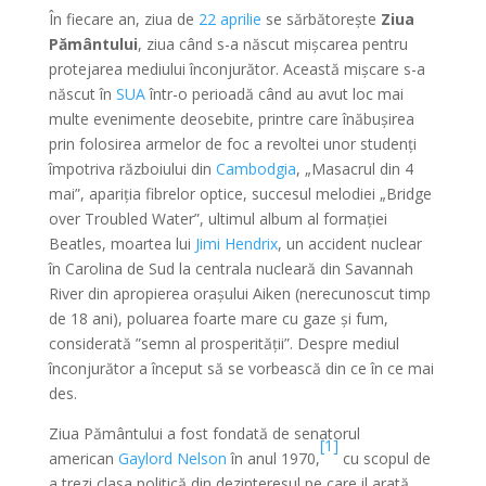
În fiecare an, ziua de
22 aprilie
se sărbătorește
Ziua
Pământului
, ziua când s-a născut mișcarea pentru
protejarea mediului înconjurător. Această mișcare s-a
născut în
SUA
într-o perioadă când au avut loc mai
multe evenimente deosebite, printre care înăbușirea
prin folosirea armelor de foc a revoltei unor studenți
împotriva războiului din
Cambodgia
, „Masacrul din 4
mai”, apariția fibrelor optice, succesul melodiei „Bridge
over Troubled Water”, ultimul album al formației
Beatles, moartea lui
Jimi Hendrix
, un accident nuclear
în Carolina de Sud la centrala nucleară din Savannah
River din apropierea orașului Aiken (nerecunoscut timp
de 18 ani), poluarea foarte mare cu gaze și fum,
considerată ”semn al prosperității”. Despre mediul
înconjurător a început să se vorbească din ce în ce mai
des.
Ziua Pământului a fost fondată de senatorul
[1]
american
Gaylord Nelson
în anul 1970,
cu scopul de
a trezi clasa politică din dezinteresul pe care il arată