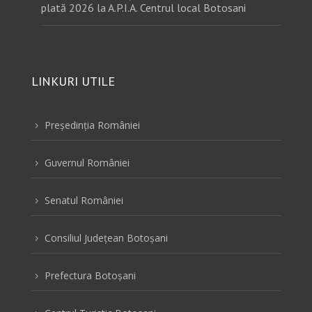
plată 2026 la A.P.I.A. Centrul local Botosani
LINKURI UTILE
Preşedinţia României
5
Guvernul României
5
Senatul României
5
Consiliul Judeţean Botoşani
5
Prefectura Botoşani
5