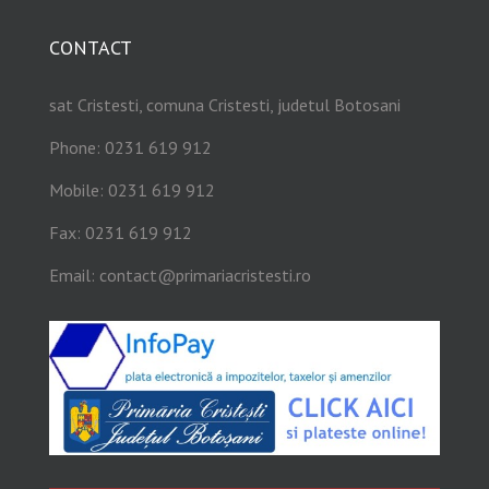
CONTACT
sat Cristesti, comuna Cristesti, judetul Botosani
Phone: 0231 619 912
Mobile: 0231 619 912
Fax: 0231 619 912
Email:
contact@primariacristesti.ro