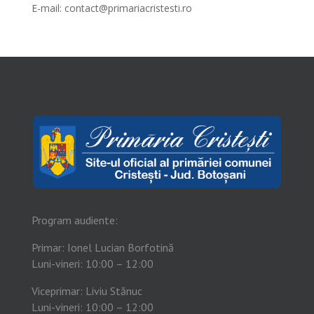
E-mail:
contact@primariacristesti.ro
Program audiente:
Primar: Ionel Lucian Borfotină
Luni-vineri: 10:00 – 12:00
Viceprimar: Liviu Stănuc
Luni-vineri: 10:00 – 12:00